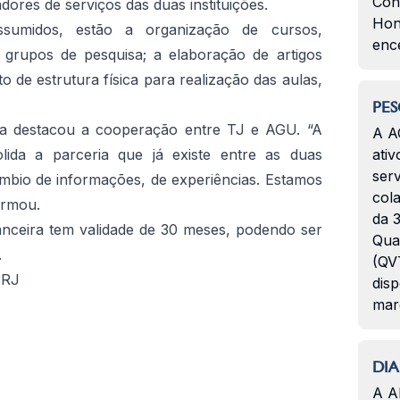
Con
ores de serviços das duas instituições.
Hon
sumidos, estão a organização de cursos,
enc
, grupos de pesquisa; a elaboração de artigos
o de estrutura física para realização das aulas,
PES
a destacou a cooperação entre TJ e AGU. “A
A A
lida a parceria que já existe entre as duas
ativ
serv
rcâmbio de informações, de experiências. Estamos
col
firmou.
da 3
nceira tem validade de 30 meses, podendo ser
Qua
.
(QVT
JRJ
disp
mar
DIA
A A