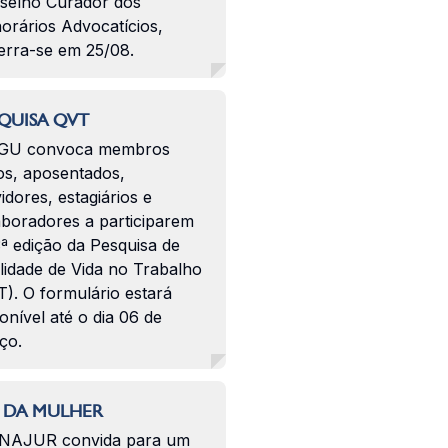
selho Curador dos
orários Advocatícios,
erra-se em 25/08.
QUISA QVT
GU convoca membros
os, aposentados,
idores, estagiários e
aboradores a participarem
ª edição da Pesquisa de
lidade de Vida no Trabalho
). O formulário estará
onível até o dia 06 de
ço.
 DA MULHER
NAJUR convida para um