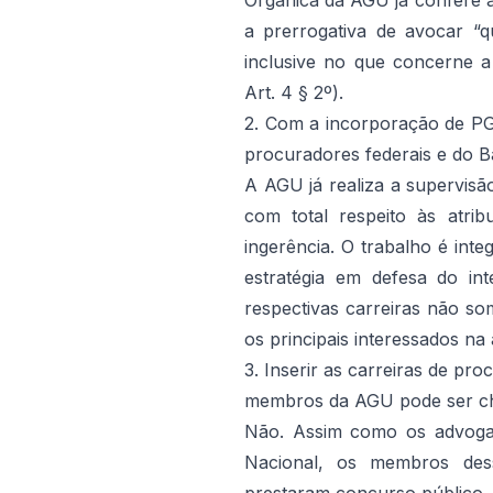
Orgânica da AGU já confere 
a prerrogativa de avocar “qu
inclusive no que concerne a 
Art. 4 § 2º).
2. Com a incorporação de PG
procuradores federais e do 
A AGU já realiza a supervisã
com total respeito às atri
ingerência. O trabalho é inte
estratégia em defesa do in
respectivas carreiras não 
os principais interessados na
3. Inserir as carreiras de pr
membros da AGU pode ser ch
Não. Assim como os advoga
Nacional, os membros dess