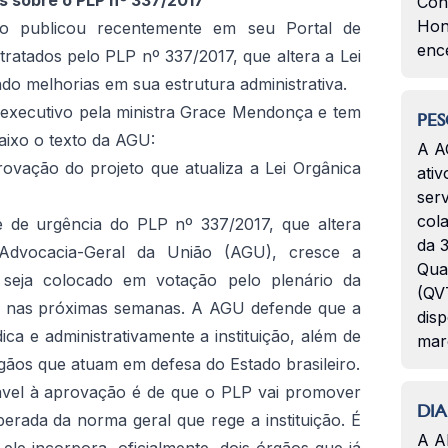
s sobre o PLP nº 337/2017
Con
Hon
o publicou recentemente em seu Portal de
enc
 tratados pelo PLP nº 337/2017, que altera a Lei
o melhorias em sua estrutura administrativa.
 executivo pela ministra Grace Mendonça e tem
PES
aixo o texto da AGU:
A A
vação do projeto que atualiza a Lei Orgânica
ativ
serv
col
 de urgência do PLP nº 337/2017, que altera
da 3
Advocacia-Geral da União (AGU), cresce a
Qua
 seja colocado em votação pelo plenário da
(QVT
 nas próximas semanas. A AGU defende que a
disp
dica e administrativamente a instituição, além de
mar
gãos que atuam em defesa do Estado brasileiro.
ável à aprovação é de que o PLP vai promover
DIA
erada da norma geral que rege a instituição. É
A A