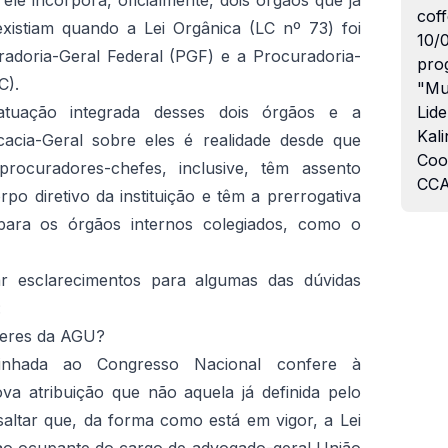
 ele incorpora, oficialmente, dois órgãos que já
coff
istiam quando a Lei Orgânica (LC nº 73) foi
10/
radoria-Geral Federal (PGF) e a Procuradoria-
pro
C).
"Mu
tuação integrada desses dois órgãos e a
Lide
Kali
cacia-Geral sobre eles é realidade desde que
Coo
rocuradores-chefes, inclusive, têm assento
CCA
po diretivo da instituição e têm a prerrogativa
para os órgãos internos colegiados, como o
ar esclarecimentos para algumas das dúvidas
:
deres da AGU?
nhada ao Congresso Nacional confere à
va atribuição que não aquela já definida pelo
ssaltar que, da forma como está em vigor, a Lei