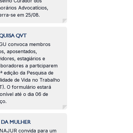
selho Curador dos
orários Advocatícios,
erra-se em 25/08.
QUISA QVT
GU convoca membros
os, aposentados,
idores, estagiários e
aboradores a participarem
ª edição da Pesquisa de
lidade de Vida no Trabalho
). O formulário estará
onível até o dia 06 de
ço.
 DA MULHER
NAJUR convida para um