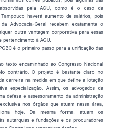
onomia aos cofres públicos, pois algumas das
 absorvidas pela AGU, como é o caso da
. Tampouco haverá aumento de salários, pois
as da Advocacia-Geral recebem exatamente o
lquer outra vantagem corporativa para essas
de pertencimento à AGU.
PGBC é o primeiro passo para a unificação das
no texto encaminhado ao Congresso Nacional
elo contrário. O projeto é bastante claro no
ada carreira na medida em que define a lotação
tiva especialização. Assim, os advogados da
 na defesa e assessoramento da administração
o exclusiva nos órgãos que atuam nessa área,
ciona hoje. Da mesma forma, atuam os
 às autarquias e fundações e os procuradores