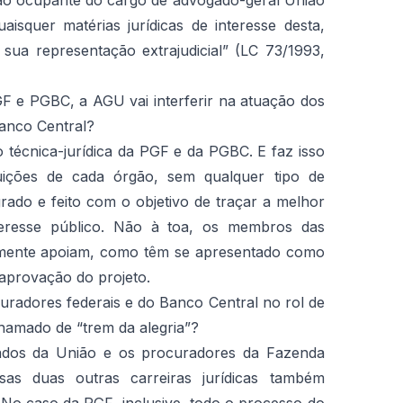
ao ocupante do cargo de advogado-geral União
aisquer matérias jurídicas de interesse desta,
sua representação extrajudicial” (LC 73/1993,
F e PGBC, a AGU vai interferir na atuação dos
Banco Central?
o técnica-jurídica da PGF e da PGBC. E faz isso
buições de cada órgão, sem qualquer tipo de
grado e feito com o objetivo de traçar a melhor
teresse público. Não à toa, os membros das
somente apoiam, como têm se apresentado como
 aprovação do projeto.
ocuradores federais e do Banco Central no rol de
amado de “trem da alegria”?
dos da União e os procuradores da Fazenda
as duas outras carreiras jurídicas também