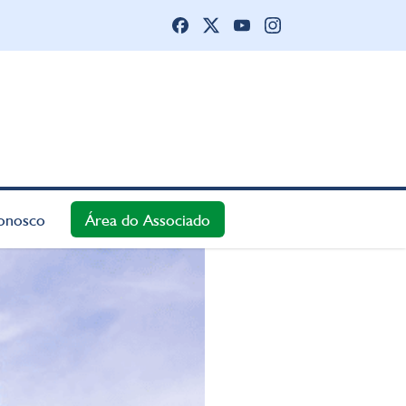
onosco
Área do Associado