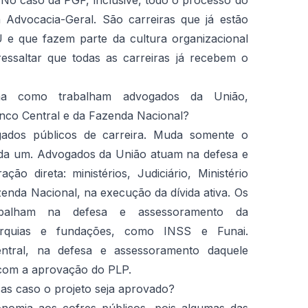
No caso da PGF, inclusive, todo o processo do
 Advocacia-Geral. São carreiras que já estão
 e que fazem parte da cultura organizacional
 ressaltar que todas as carreiras já recebem o
ma como trabalham advogados da União,
anco Central e da Fazenda Nacional?
dos públicos de carreira. Muda somente o
cada um. Advogados da União atuam na defesa e
ção direta: ministérios, Judiciário, Ministério
enda Nacional, na execução da dívida ativa. Os
rabalham na defesa e assessoramento da
utarquias e fundações, como INSS e Funai.
tral, na defesa e assessoramento daquele
 com a aprovação do PLP.
as caso o projeto seja aprovado?