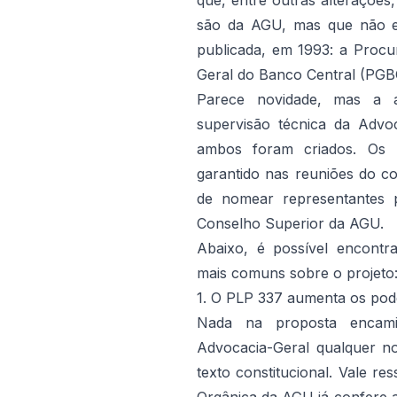
que, entre outras alterações,
são da AGU, mas que não ex
publicada, em 1993: a Procu
Geral do Banco Central (PGB
Parece novidade, mas a a
supervisão técnica da Advo
ambos foram criados. Os p
garantido nas reuniões do cor
de nomear representantes 
Conselho Superior da AGU.
Abaixo, é possível encontr
mais comuns sobre o projeto
1. O PLP 337 aumenta os po
Nada na proposta encami
Advocacia-Geral qualquer no
texto constitucional. Vale re