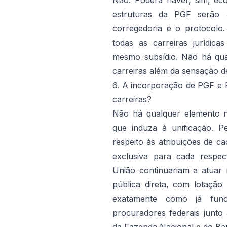
Não. Poderá haver, sim, ec
estruturas da PGF serão
corregedoria e o protocolo
todas as carreiras jurídic
mesmo subsídio. Não há qua
carreiras além da sensação 
6. A incorporação de PGF e 
carreiras?
Não há qualquer elemento 
que induza à unificação. P
respeito às atribuições de c
exclusiva para cada respec
União continuariam a atuar
pública direta, com lotaçã
exatamente como já fun
procuradores federais junto