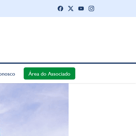
onosco
Área do Associado