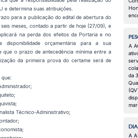
fica que a responsabilidade pela realização do
Con
Hon
 e determina suas atribuições.
enc
azo para a publicação do edital de abertura do
seis meses, contado a partir de hoje (27/09), e
plicará na perda dos efeitos da Portaria e no
PES
 disponibilidade orçamentária para a sua
A A
ce que o prazo de antecedência mínima entre a
ativ
alização da primeira prova do certame será de
serv
col
da 3
 que:
Qua
Administrador;
(QVT
uiteto;
disp
uivista;
mar
nalista Técnico-Administrativo;
ontador;
DIA
conomista;
A A