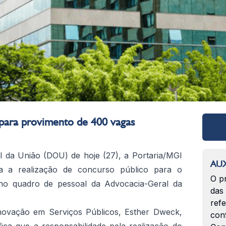
para provimento de 400 vagas
ial da União (DOU) de hoje (27), a Portaria/MGI
AUX
za a realização de concurso público para o
O p
no quadro de pessoal da Advocacia-Geral da
das
ref
Inovação em Serviços Públicos, Esther Dweck,
con