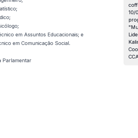
ngenheiro;
coff
tístico;
10/
dico;
pro
sicólogo;
"Mu
Técnico em Assuntos Educacionais; e
Lide
Kali
écnico em Comunicação Social.
Coo
CCA
ia Parlamentar