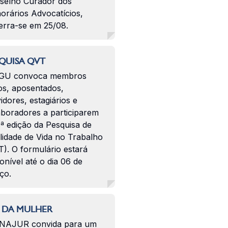
selho Curador dos
orários Advocatícios,
erra-se em 25/08.
QUISA QVT
GU convoca membros
os, aposentados,
idores, estagiários e
aboradores a participarem
ª edição da Pesquisa de
lidade de Vida no Trabalho
). O formulário estará
onível até o dia 06 de
ço.
 DA MULHER
NAJUR convida para um