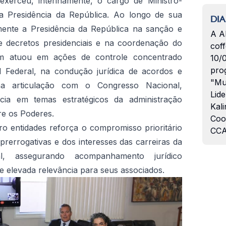
exerceu, interinamente, o cargo de Ministro-
da Presidência da República. Ao longo de sua
DIA
amente a Presidência da República na sanção e
A A
de decretos presidenciais e na coordenação do
coff
bém atuou em ações de controle concentrado
10/
pro
 Federal, na condução jurídica de acordos e
"Mu
 na articulação com o Congresso Nacional,
Lide
cia em temas estratégicos da administração
Kali
re os Poderes.
Coo
tro entidades reforça o compromisso prioritário
CCA
prerrogativas e dos interesses das carreiras da
al, assegurando acompanhamento jurídico
 elevada relevância para seus associados.