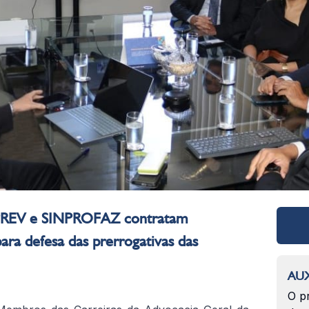
REV e SINPROFAZ contratam
para defesa das prerrogativas das
AUX
O p