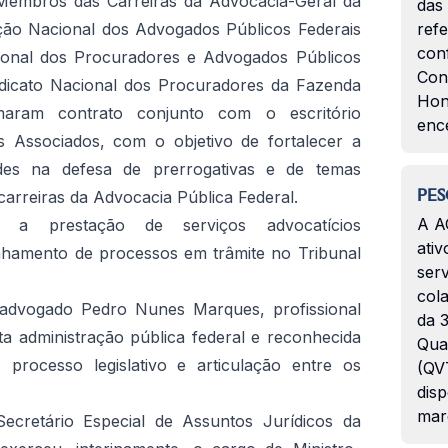
Membros das Carreiras da Advocacia-Geral da
das
ão Nacional dos Advogados Públicos Federais
ref
con
onal dos Procuradores e Advogados Públicos
Con
dicato Nacional dos Procuradores da Fazenda
Hon
maram contrato conjunto com o escritório
enc
Associados, com o objetivo de fortalecer a
ades na defesa de prerrogativas e de temas
PES
 carreiras da Advocacia Pública Federal.
A A
 a prestação de serviços advocatícios
ativ
nhamento de processos em trâmite no Tribunal
serv
col
o advogado Pedro Nunes Marques, profissional
da 3
a administração pública federal e reconhecida
Qua
 processo legislativo e articulação entre os
(QVT
disp
mar
cretário Especial de Assuntos Jurídicos da