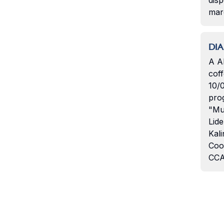
disp
mar
DIA
A A
coff
10/
pro
"Mu
Lide
Kali
Coo
CCA