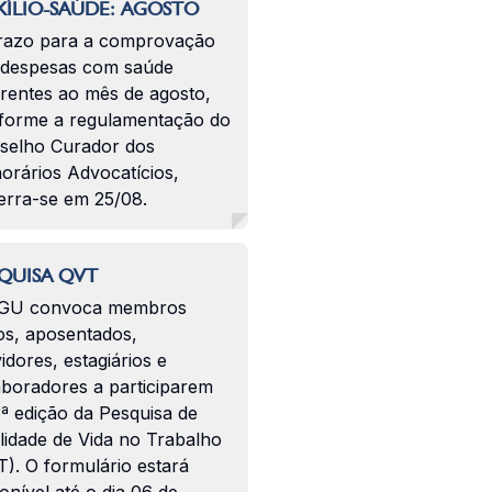
ÍLIO-SAÚDE: AGOSTO
razo para a comprovação
 despesas com saúde
erentes ao mês de agosto,
forme a regulamentação do
selho Curador dos
orários Advocatícios,
erra-se em 25/08.
QUISA QVT
GU convoca membros
os, aposentados,
idores, estagiários e
aboradores a participarem
ª edição da Pesquisa de
lidade de Vida no Trabalho
). O formulário estará