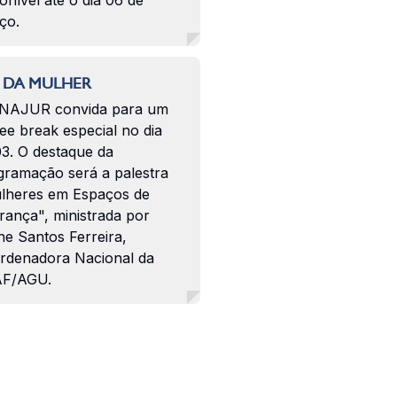
onível até o dia 06 de
ço.
 DA MULHER
NAJUR convida para um
ee break especial no dia
03. O destaque da
gramação será a palestra
lheres em Espaços de
rança", ministrada por
ne Santos Ferreira,
rdenadora Nacional da
F/AGU.