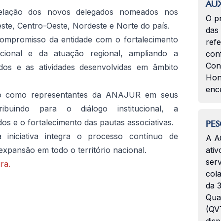
AUX
lação dos novos delegados nomeados nos
O p
este, Centro-Oeste, Nordeste e Norte do país.
das
mpromisso da entidade com o fortalecimento
ref
itucional e da atuação regional, ampliando a
con
Con
ados e as atividades desenvolvidas em âmbito
Hon
enc
ão como representantes da ANAJUR em seus
ribuindo para o diálogo institucional, a
s e o fortalecimento das pautas associativas.
PES
niciativa integra o processo contínuo de
A A
e expansão em todo o território nacional.
ativ
serv
ra.
col
da 3
Qua
(QVT