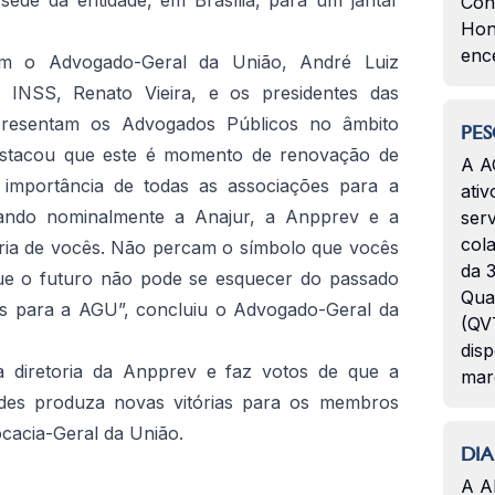
sede da entidade, em Brasília, para um jantar
Con
Hon
enc
am o Advogado-Geral da União, André Luiz
 INSS, Renato Vieira, e os presidentes das
presentam os Advogados Públicos no âmbito
PES
estacou que este é momento de renovação de
A A
importância de todas as associações para a
ativ
ando nominalmente a Anajur, a Anpprev e a
serv
col
ória de vocês. Não percam o símbolo que vocês
da 3
e o futuro não pode se esquecer do passado
Qua
is para a AGU”, concluiu o Advogado-Geral da
(QVT
disp
 diretoria da Anpprev e faz votos de que a
mar
ades produza novas vitórias para os membros
cacia-Geral da União.
DIA
A A