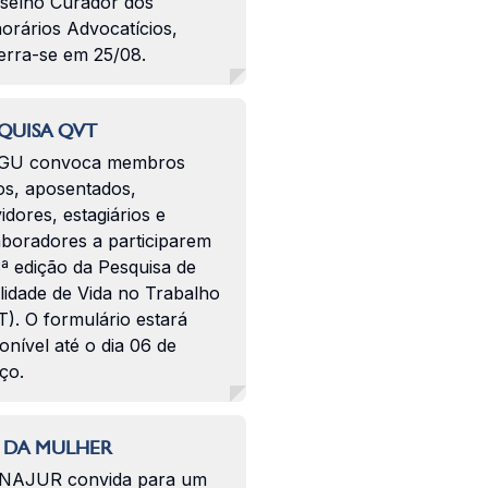
selho Curador dos
orários Advocatícios,
erra-se em 25/08.
QUISA QVT
GU convoca membros
os, aposentados,
idores, estagiários e
aboradores a participarem
ª edição da Pesquisa de
lidade de Vida no Trabalho
). O formulário estará
onível até o dia 06 de
ço.
 DA MULHER
NAJUR convida para um