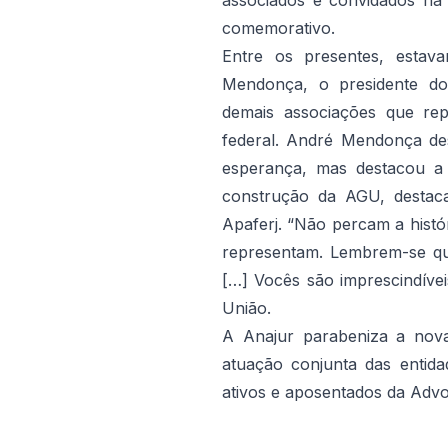
associados e convidados na 
comemorativo.
Entre os presentes, estav
Mendonça, o presidente do
demais associações que re
federal. André Mendonça d
esperança, mas destacou a 
construção da AGU, destac
Apaferj. “Não percam a hist
representam. Lembrem-se qu
[…] Vocês são imprescindíve
União.
A Anajur parabeniza a nova
atuação conjunta das entid
ativos e aposentados da Advo