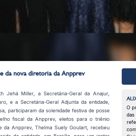
e da nova diretoria da Anpprev
h Jehá Miller, a Secretária-Geral da Anajur,
AUX
ro, e a Secretária-Geral Adjunta da entidade,
O p
a, participaram da solenidade festiva de posse
das
lho fiscal da Anpprev, eleitos para o triênio
ref
te da Anpprev, Thelma Suely Goulart, recebeu
con