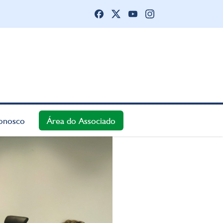
onosco
Área do Associado