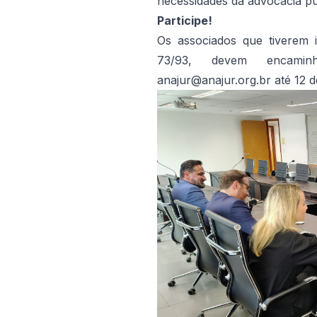
necessidades da advocacia pú
Participe!
Os associados que tiverem 
73/93, devem encamin
anajur@anajur.org.br
até 12 d