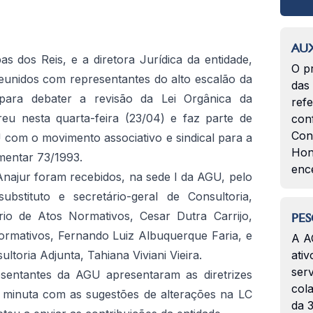
AUX
as dos Reis, e a diretora Jurídica da entidade,
O p
reunidos com representantes do alto escalão da
das
para debater a revisão da Lei Orgânica da
ref
reu nesta quarta-feira (23/04) e faz parte de
con
Con
 com o movimento associativo e sindical para a
Hon
mentar 73/1993.
enc
 Anajur foram recebidos, na sede I da AGU, pelo
bstituto e secretário-geral de Consultoria,
rio de Atos Normativos, Cesar Dutra Carrijo,
PES
rmativos, Fernando Luiz Albuquerque Faria, e
A A
ultoria Adjunta, Tahiana Viviani Vieira.
ativ
serv
esentantes da AGU apresentaram as diretrizes
col
 minuta com as sugestões de alterações na LC
da 3