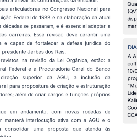
eu a enviar as contribuições da entidade.
Qua
pais articuladoras no Congresso Nacional para
(QVT
uição Federal de 1988 e na elaboração da atual
disp
ês décadas se passaram, e é essencial adaptar a
mar
s carreiras. Essa revisão deve garantir uma
a e capaz de fortalecer a defesa jurídica do
DIA
o presidente Jarbas dos Reis.
A A
revistos na revisão da Lei Orgânica, estão: a
coff
eral Federal e a Procuradoria-Geral do Banco
10/
direção superior da AGU; a inclusão da
pro
"Mu
al para propositura de criação e estruturação
Lide
dores; além de criar cargos e funções próprios
Kali
Coo
egue em andamento, com novas rodadas de
CCA
jur manterá interlocução ativa com a AGU e o
ra consolidar uma proposta que atenda às