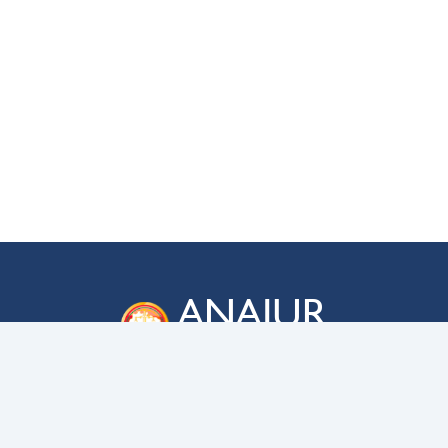
ANAJUR
Associação Nacional dos Membros das
Carreiras da Advocacia-Geral da União
ENDEREÇO