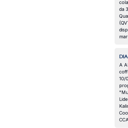
col
da 3
Qua
(QVT
disp
mar
DIA
A A
coff
10/
pro
"Mu
Lide
Kali
Coo
CCA