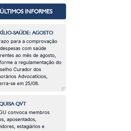
ÚLTIMOS INFORMES
ÍLIO-SAÚDE: AGOSTO
razo para a comprovação
 despesas com saúde
erentes ao mês de agosto,
forme a regulamentação do
selho Curador dos
orários Advocatícios,
erra-se em 25/08.
QUISA QVT
GU convoca membros
os, aposentados,
idores, estagiários e