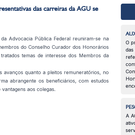
esentativas das carreiras da AGU se
AUX
s da Advocacia Pública Federal reuniram-se na
O p
s membros do Conselho Curador dos Honorários
das
 tratados temas de interesse dos Membros da
ref
con
Con
s avanços quanto a pleitos remuneratórios, no
Hon
rma abrangente os beneficiários, com estudos
enc
 e vantagens aos colegas.
PES
A A
ativ
serv