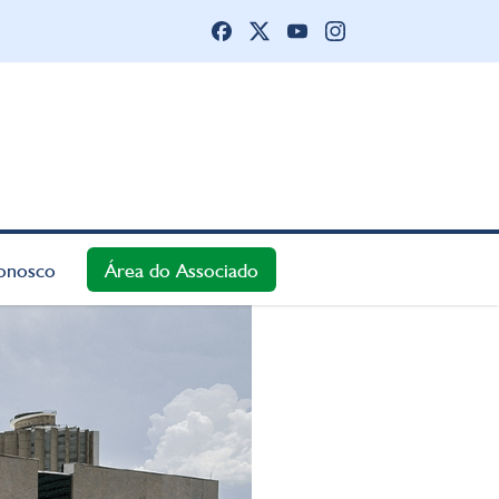
onosco
Área do Associado