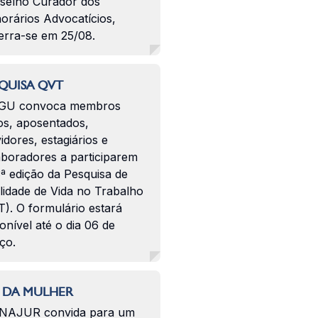
selho Curador dos
orários Advocatícios,
erra-se em 25/08.
QUISA QVT
GU convoca membros
os, aposentados,
idores, estagiários e
aboradores a participarem
ª edição da Pesquisa de
lidade de Vida no Trabalho
). O formulário estará
onível até o dia 06 de
ço.
 DA MULHER
NAJUR convida para um