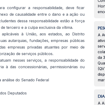
Con
Hon
a configurar a responsabilidade, deve ficar
enc
nexo de causalidade entre o dano e a ação ou
ludentes dessa responsabilidade estão a força
 de terceiro e a culpa exclusiva da vítima.
PES
aplicáveis à União, aos estados, ao Distrito
A A
suas autarquias, fundações, empresas públicas
ativ
serv
das empresas privadas atuantes por meio de
col
rização de serviços públicos.
da 3
tuam nesses serviços, a responsabilidade do
Qua
ria à das concessionárias, permissionárias ou
(QVT
disp
a análise do Senado Federal
mar
 dos Deputados
DIA
A A