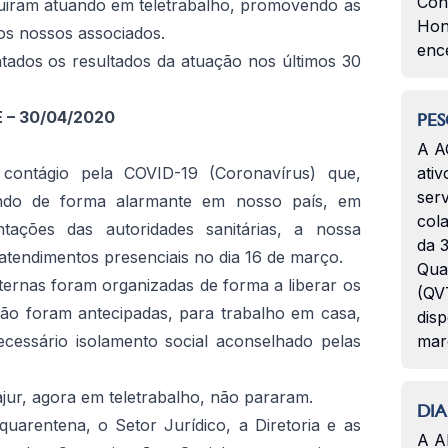
Con
uiram atuando em teletrabalho, promovendo as
Hon
os nossos associados.
enc
ados os resultados da atuação nos últimos 30
– 30/04/2020
PES
A A
 contágio pela COVID-19 (Coronavírus) que,
ativ
serv
ando de forma alarmante em nosso país, em
col
tações das autoridades sanitárias, a nossa
da 3
tendimentos presenciais no dia 16 de março.
Qua
nternas foram organizadas de forma a liberar os
(QVT
não foram antecipadas, para trabalho em casa,
disp
cessário isolamento social aconselhado pelas
mar
ajur, agora em teletrabalho, não pararam.
DIA
 quarentena, o Setor Jurídico, a Diretoria e as
A A