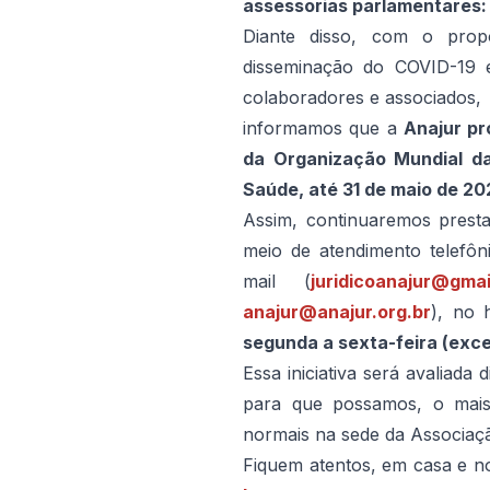
assessorias parlamentares:
Diante disso, com o prop
disseminação do COVID-19 
colaboradores e associados,
informamos que a
Anajur pr
da Organização Mundial d
Saúde, até 31 de maio de 2
Assim, continuaremos prest
meio de atendimento telefô
mail (
juridicoanajur@gma
anajur@anajur.org.br
), no 
segunda a sexta-feira (exce
Essa iniciativa será avaliad
para que possamos, o mais 
normais na sede da Associaç
Fiquem atentos, em casa e 