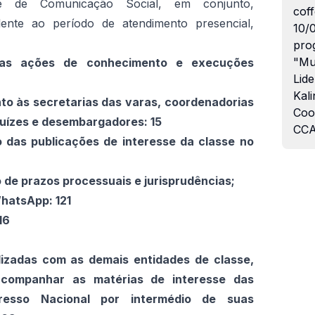
 e de Comunicação Social, em conjunto,
coff
lente ao período de atendimento presencial,
10/
pro
"Mu
novas ações de conhecimento e execuções
Lide
Kali
junto às secretarias das varas, coordenadorias
Coo
juízes e desembargadores: 15
CCA
o das publicações de interesse da classe no
de prazos processuais e jurisprudências;
WhatsApp: 121
16
alizadas com as demais entidades de classe,
acompanhar as matérias de interesse das
resso Nacional por intermédio de suas