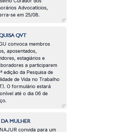
selho Curador dos
orários Advocatícios,
erra-se em 25/08.
QUISA QVT
GU convoca membros
os, aposentados,
idores, estagiários e
aboradores a participarem
ª edição da Pesquisa de
lidade de Vida no Trabalho
). O formulário estará
onível até o dia 06 de
ço.
 DA MULHER
NAJUR convida para um