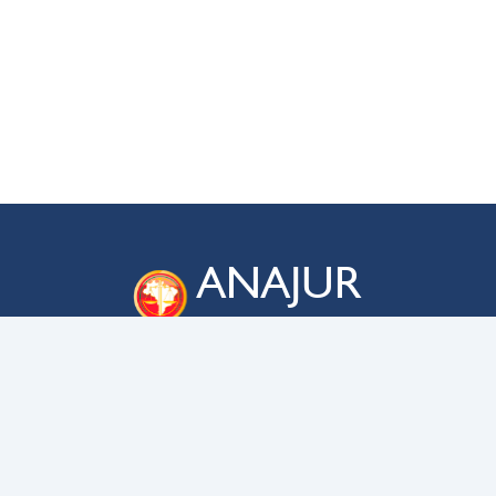
ANAJUR
Associação Nacional dos Membros das
Carreiras da Advocacia-Geral da União
ENDEREÇO
SAUS QD. 03 – lote 02 – bloco C
Edifício Business Point, sala 705