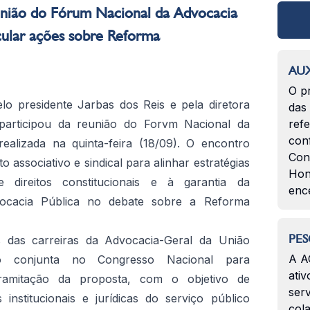
nião do Fórum Nacional da Advocacia
icular ações sobre Reforma
AUX
O p
o presidente Jarbas dos Reis e pela diretora
das
, participou da reunião do Forvm Nacional da
ref
con
realizada na quinta-feira (18/09). O encontro
Con
 associativo e sindical para alinhar estratégias
Hon
 direitos constitucionais e à garantia da
enc
dvocacia Pública no debate sobre a Reforma
PES
as das carreiras da Advocacia-Geral da União
A A
ão conjunta no Congresso Nacional para
ativ
amitação da proposta, com o objetivo de
serv
nstitucionais e jurídicas do serviço público
col