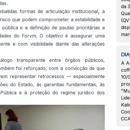
das.
da 3
atidas formas de articulação institucional, a
Qua
e risco que podem comprometer a estabilidade e
(QVT
disp
 pública e a definição de pautas prioritárias a
mar
idades do Forvm. O objetivo é assegurar uma
ente e com visibilidade diante das alterações
DIA
ogo transparente entre órgãos públicos,
A A
também foi reforçado, com a convicção de que
coff
em representar retrocessos — especialmente
10/
pro
ões do Estado, às garantias fundamentais, às
"Mu
 Pública e à proteção do regime jurídico dos
Lide
Kali
Coo
CCA