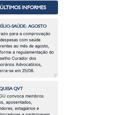
ÚLTIMOS INFORMES
ÍLIO-SAÚDE: AGOSTO
razo para a comprovação
 despesas com saúde
erentes ao mês de agosto,
forme a regulamentação do
selho Curador dos
orários Advocatícios,
erra-se em 25/08.
QUISA QVT
GU convoca membros
os, aposentados,
idores, estagiários e
aboradores a participarem