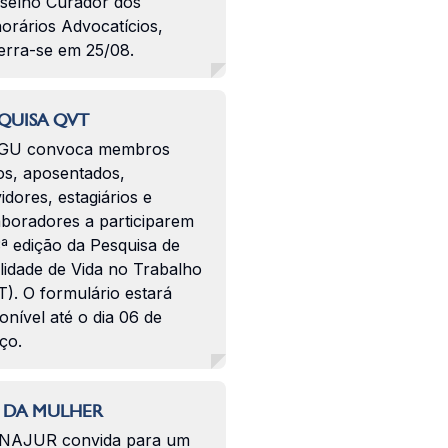
selho Curador dos
orários Advocatícios,
erra-se em 25/08.
QUISA QVT
GU convoca membros
os, aposentados,
idores, estagiários e
aboradores a participarem
ª edição da Pesquisa de
lidade de Vida no Trabalho
). O formulário estará
onível até o dia 06 de
ço.
 DA MULHER
NAJUR convida para um