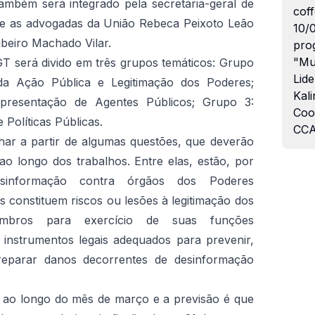
ambém será integrado pela secretária-geral de
coff
; e as advogadas da União Rebeca Peixoto Leão
10/
ibeiro Machado Vilar.
pro
"Mu
 GT será divido em três grupos temáticos: Grupo
Lide
 da Ação Pública e Legitimação dos Poderes;
Kali
resentação de Agentes Públicos; Grupo 3:
Coo
Políticas Públicas.
CCA
lhar a partir de algumas questões, que deverão
 ao longo dos trabalhos. Entre elas, estão, por
sinformação contra órgãos dos Poderes
 constituem riscos ou lesões à legitimação dos
bros para exercício de suas funções
s instrumentos legais adequados para prevenir,
e reparar danos decorrentes de desinformação
 ao longo do mês de março e a previsão é que