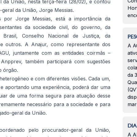
Con
 da União, nesta terça-feira (28/02), e contou
Hon
geral da União, Jorge Messias.
enc
s por Jorge Messias, está a importância da
sentantes da sociedade civil, do governo, da
rasil, Conselho Nacional de Justiça, da
PES
re outros. A Anajur, como representante dos
A A
AGU, juntamente com as entidades coirmãs –
ativ
serv
 Anpprev, também participará com sugestões
col
o órgão.
da 3
eterogêneo e com diferentes visões. Cada um,
Qua
e aportando uma experiência, poderá dar uma
(QVT
guiar de uma forma segura para atuação desse
disp
xtremamente necessário para a sociedade e para
mar
gado-geral da União.
DIA
ordenado pelo procurador-geral da União,
A A