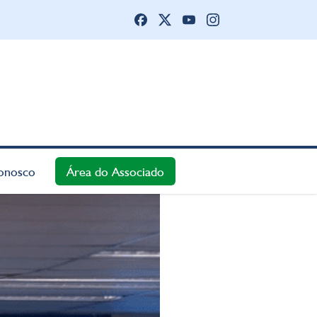
onosco
Área do Associado