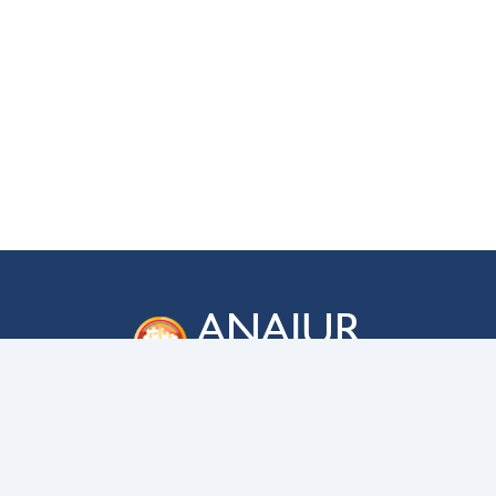
ANAJUR
Associação Nacional dos Membros das
Carreiras da Advocacia-Geral da União
ENDEREÇO
SAUS QD. 03 – lote 02 – bloco C