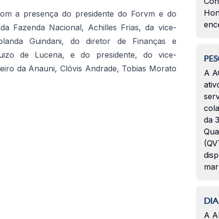
Con
Hon
om a presença do presidente do Forvm e do
enc
da Fazenda Nacional, Achilles Frias, da vice-
Iolanda Guindani, do diretor de Finanças e
uizo de Lucena, e do presidente, do vice-
PES
nceiro da Anauni, Clóvis Andrade, Tobias Morato
A A
ativ
serv
col
da 3
Qua
(QVT
disp
mar
DIA
A A