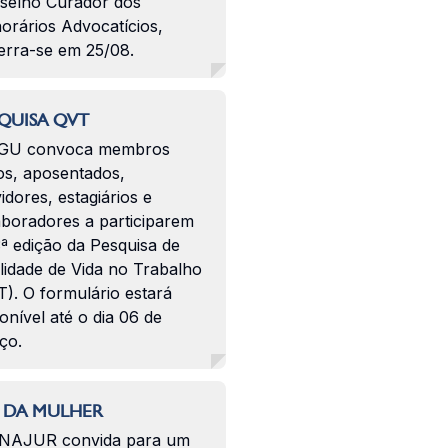
selho Curador dos
orários Advocatícios,
erra-se em 25/08.
QUISA QVT
GU convoca membros
os, aposentados,
idores, estagiários e
aboradores a participarem
ª edição da Pesquisa de
lidade de Vida no Trabalho
). O formulário estará
onível até o dia 06 de
ço.
 DA MULHER
NAJUR convida para um