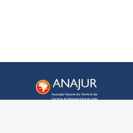
ANAJUR
Associação Nacional dos Membros das
Carreiras da Advocacia-Geral da União
ENDEREÇO
SAUS QD. 03 – lote 02 – bloco C