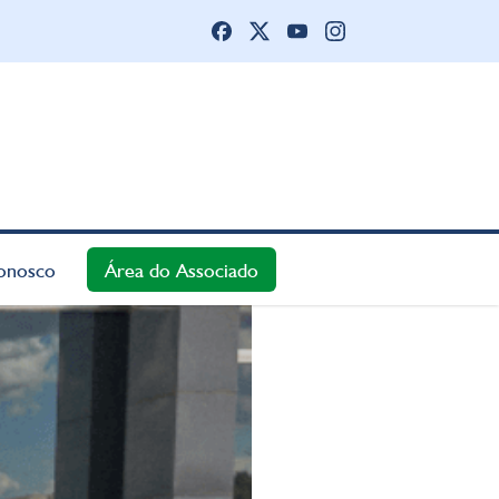
onosco
Área do Associado