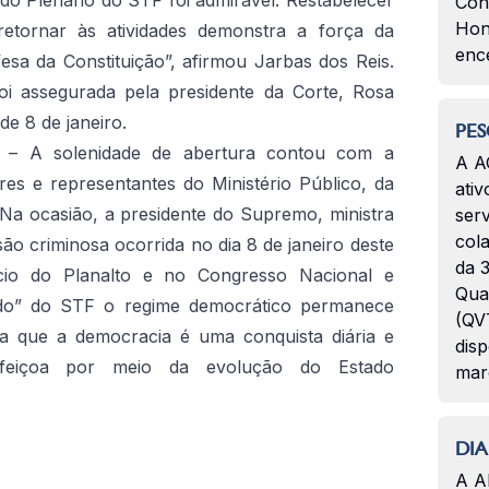
do Plenário do STF foi admirável. Restabelecer
Con
Hon
etornar às atividades demonstra a força da
enc
sa da Constituição”, afirmou Jarbas dos Reis.
oi assegurada pela presidente da Corte, Rosa
e 8 de janeiro.
PES
– A solenidade de abertura contou com a
A A
es e representantes do Ministério Público, da
ativ
 Na ocasião, a presidente do Supremo, ministra
serv
col
ão criminosa ocorrida no dia 8 de janeiro deste
da 3
io do Planalto e no Congresso Nacional e
Qua
ado” do STF o regime democrático permanece
(QVT
nda que a democracia é uma conquista diária e
disp
feiçoa por meio da evolução do Estado
mar
DIA
A A