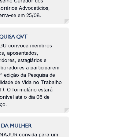
selho Curador dos
orários Advocatícios,
erra-se em 25/08.
QUISA QVT
GU convoca membros
os, aposentados,
idores, estagiários e
aboradores a participarem
ª edição da Pesquisa de
lidade de Vida no Trabalho
). O formulário estará
onível até o dia 06 de
ço.
 DA MULHER
NAJUR convida para um