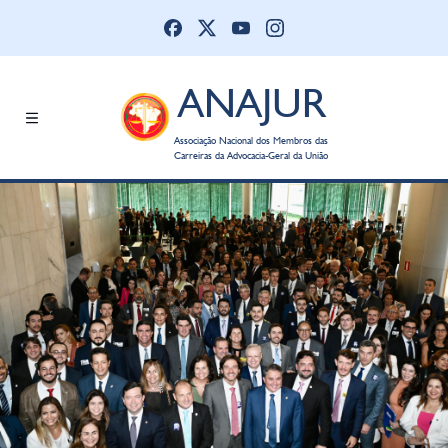
ANAJUR
Associação Nacional dos Membros das
Carreiras da Advocacia-Geral da União