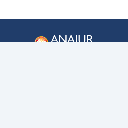
ANAJUR
Associação Nacional dos Membros das
Carreiras da Advocacia-Geral da União
ENDEREÇO
SAUS QD. 03 – lote 02 – bloco C
Edifício Business Point, sala 705
CEP
70070-934
–
Brasília – DF
CONTATO
anajur@anajur.org.br