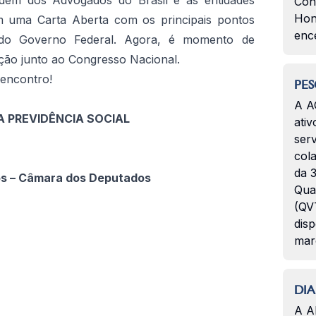
dem dos Advogados do Brasil e as entidades
Con
Hon
em uma Carta Aberta com os principais pontos
enc
 do Governo Federal. Agora, é momento de
uação junto ao Congresso Nacional.
encontro!
PES
A A
A PREVIDÊNCIA SOCIAL
ativ
7
serv
col
da 3
os – Câmara dos Deputados
Qua
(QVT
disp
mar
DIA
A A