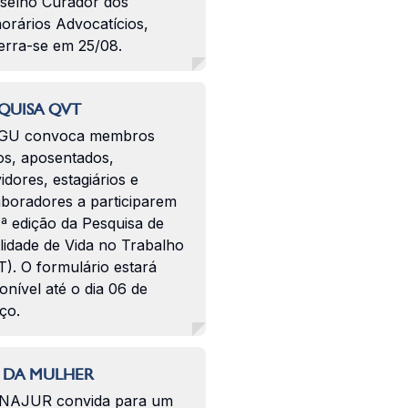
selho Curador dos
orários Advocatícios,
erra-se em 25/08.
QUISA QVT
GU convoca membros
os, aposentados,
idores, estagiários e
aboradores a participarem
ª edição da Pesquisa de
lidade de Vida no Trabalho
). O formulário estará
onível até o dia 06 de
ço.
 DA MULHER
NAJUR convida para um