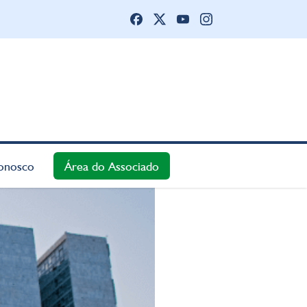
onosco
Área do Associado