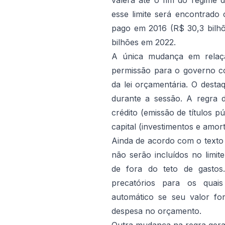
valerá até o fim do regime 
esse limite será encontrad
pago em 2016 (R$ 30,3 bilhõe
bilhões em 2022.
A única mudança em relação
permissão para o governo c
da lei orçamentária. O dest
durante a sessão. A regra 
crédito (emissão de títulos 
capital (investimentos e amort
Ainda de acordo com o texto
não serão incluídos no limi
de fora do teto de gastos
precatórios para os quais
automático se seu valor fo
despesa no orçamento.