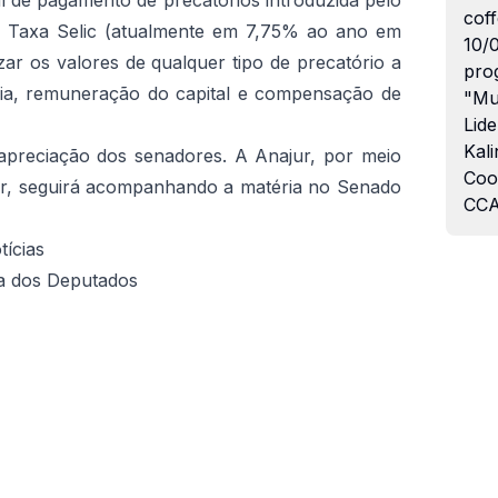
 de pagamento de precatórios introduzida pelo
coff
a Taxa Selic (atualmente em 7,75% ao ano em
10/
izar os valores de qualquer tipo de precatório a
pro
ária, remuneração do capital e compensação de
"Mu
Lide
Kali
apreciação dos senadores. A Anajur, por meio
Coo
ar, seguirá acompanhando a matéria no Senado
CCA
ícias
a dos Deputados