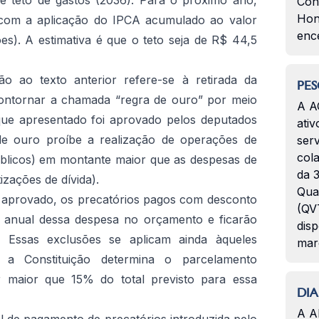
de teto de gastos (2036). Para o próximo ano,
Con
Hon
o com a aplicação do IPCA acumulado ao valor
enc
s). A estimativa é que o teto seja de R$ 44,5
 ao texto anterior refere-se à retirada da
PES
ontornar a chamada “regra de ouro” por meio
A A
aque apresentado foi aprovado pelos deputados
ativ
de ouro proíbe a realização de operações de
serv
col
públicos) em montante maior que as despesas de
da 3
izações de dívida).
Qua
 aprovado, os precatórios pagos com desconto
(QVT
te anual dessa despesa no orçamento e ficarão
disp
. Essas exclusões se aplicam ainda àqueles
mar
 a Constituição determina o parcelamento
r maior que 15% do total previsto para essa
DIA
A A