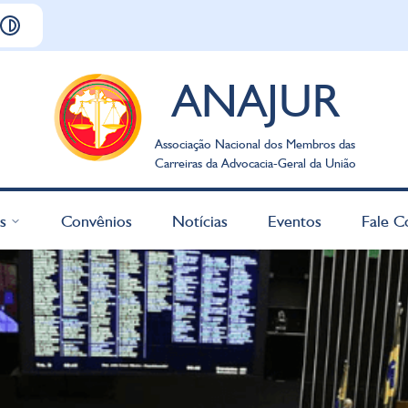
ANAJUR
Associação Nacional dos Membros das
Carreiras da Advocacia-Geral da União
s
Convênios
Notícias
Eventos
Fale C