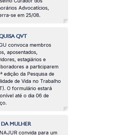
selho Curador dos
orários Advocatícios,
erra-se em 25/08.
QUISA QVT
GU convoca membros
os, aposentados,
idores, estagiários e
aboradores a participarem
ª edição da Pesquisa de
lidade de Vida no Trabalho
). O formulário estará
onível até o dia 06 de
ço.
 DA MULHER
NAJUR convida para um