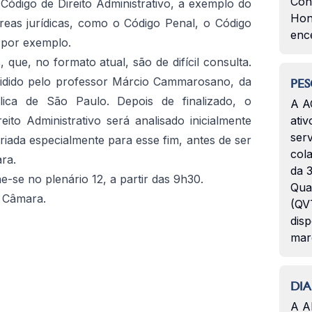
Con
Código de Direito Administrativo, a exemplo do
Hon
reas jurídicas, como o Código Penal, o Código
enc
, por exemplo.
 que, no formato atual, são de difícil consulta.
esidido pelo professor Márcio Cammarosano, da
PES
tólica de São Paulo. Depois de finalizado, o
A A
eito Administrativo será analisado inicialmente
ativ
serv
riada especialmente para esse fim, antes de ser
col
ra.
da 3
-se no plenário 12, a partir das 9h30.
Qua
 Câmara.
(QVT
disp
mar
DIA
A A