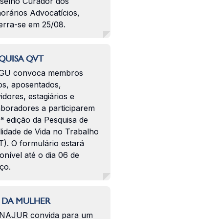
selho Curador dos
orários Advocatícios,
erra-se em 25/08.
QUISA QVT
GU convoca membros
os, aposentados,
idores, estagiários e
aboradores a participarem
ª edição da Pesquisa de
lidade de Vida no Trabalho
). O formulário estará
onível até o dia 06 de
ço.
 DA MULHER
NAJUR convida para um