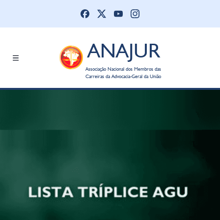
ANAJUR
Associação Nacional dos Membros das
Carreiras da Advocacia-Geral da União