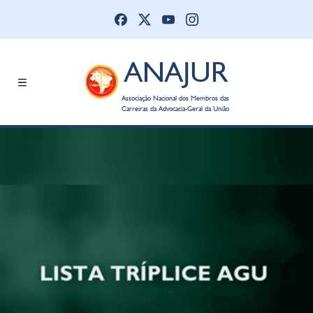
ANAJUR
Associação Nacional dos Membros das
Carreiras da Advocacia-Geral da União