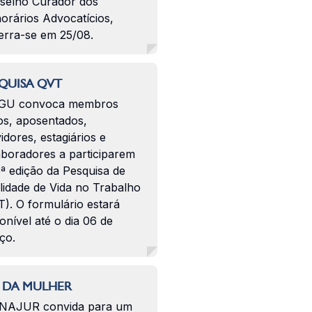
selho Curador dos
orários Advocatícios,
erra-se em 25/08.
QUISA QVT
GU convoca membros
os, aposentados,
idores, estagiários e
aboradores a participarem
ª edição da Pesquisa de
lidade de Vida no Trabalho
). O formulário estará
onível até o dia 06 de
ço.
 DA MULHER
NAJUR convida para um