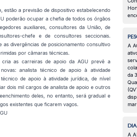
Con
Hon
, estão a previsão de dispositivo estabelecendo
enc
 poderão ocupar a chefia de todos os órgãos
egedores auxiliares, consultores da União, de
nsultores-chefe e de consultores seccionais.
PES
 as divergências de posicionamento consultivo
A A
rimidas por câmaras técnicas.
ativ
serv
e cria as carreiras de apoio da AGU prevê a
col
novas: analista técnico de apoio à atividade
da 3
 técnico de apoio à atividade jurídica, de nível
Qua
iar dois mil cargos de analista de apoio e outros
(QVT
reenchimento deles, no entanto, será gradual e
disp
gos existentes que ficarem vagos.
mar
AGU
DIA
A A