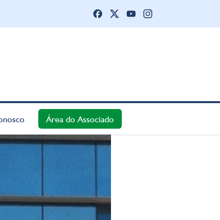
onosco
Área do Associado