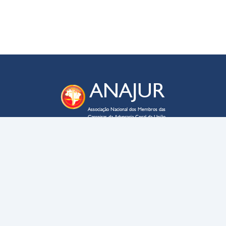
ANAJUR
Associação Nacional dos Membros das
Carreiras da Advocacia-Geral da União
ENDEREÇO
SAUS QD. 03 – lote 02 – bloco C
Edifício Business Point, sala 705
CEP
70070-934
–
Brasília – DF