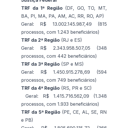
TRF da 1ª Região
(DF, GO, TO, MT,
BA, PI, MA, PA, AM, AC, RR, RO, AP)
Geral: R$ 13.002.145.987,49 (815
processos, com 1.243 beneficiários)
TRF da 2ª Região
(RJ e ES)
Geral: R$ 2.343.958.507,05 (348
processos, com 442 beneficiários)
TRF da 3ª Região
(SP e MS)
Geral: R$ 1.450.915.278,69 (594
processos, com 749 beneficiários)
TRF da 4ª Região
(RS, PR e SC)
Geral: R$ 1.415.716.562,09 (1.348
processos, com 1.933 beneficiários)
TRF da 5ª Região
(PE, CE, AL, SE, RN
e PB)
Geral: R$ 1.805.690.115,72 (366