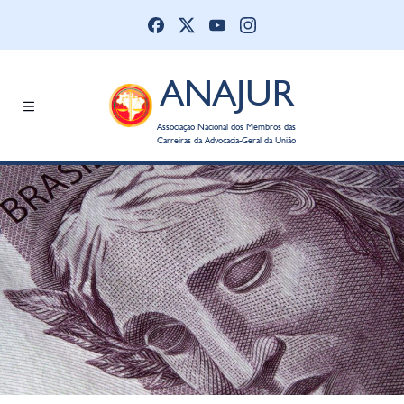
ANAJUR
Associação Nacional dos Membros das
Carreiras da Advocacia-Geral da União