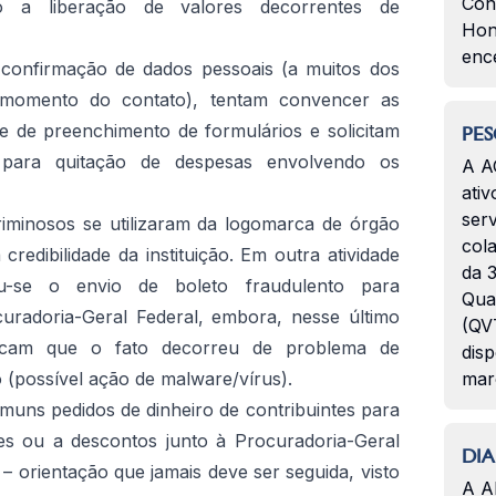
Con
o a liberação de valores decorrentes de
Hon
enc
m confirmação de dados pessoais (a muitos dos
 momento do contato), tentam convencer as
e de preenchimento de formulários e solicitam
PES
para quitação de despesas envolvendo os
A A
ativ
serv
riminosos se utilizaram da logomarca de órgão
col
credibilidade da instituição. Em outra atividade
da 3
tatou-se o envio de boleto fraudulento para
Qua
radoria-Geral Federal, embora, nesse último
(QVT
ndicam que o fato decorreu de problema de
disp
 (possível ação de malware/vírus).
mar
uns pedidos de dinheiro de contribuintes para
ões ou a descontos junto à Procuradoria-Geral
DIA
 orientação que jamais deve ser seguida, visto
A A