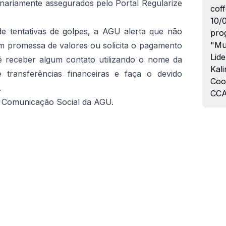
dinariamente assegurados pelo Portal Regularize
coff
10/
de tentativas de golpes, a AGU alerta que não
pro
"Mu
m promessa de valores ou solicita o pagamento
Lide
ê receber algum contato utilizando o nome da
Kali
e transferências financeiras e faça o devido
Coo
.
CCA
e Comunicação Social da AGU.