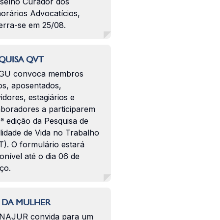
selho Curador dos
orários Advocatícios,
erra-se em 25/08.
QUISA QVT
GU convoca membros
os, aposentados,
idores, estagiários e
aboradores a participarem
ª edição da Pesquisa de
lidade de Vida no Trabalho
). O formulário estará
onível até o dia 06 de
ço.
 DA MULHER
NAJUR convida para um