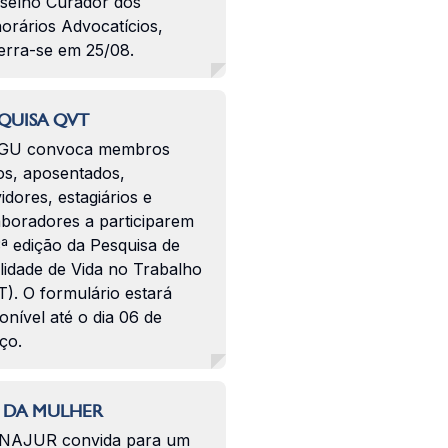
selho Curador dos
orários Advocatícios,
erra-se em 25/08.
QUISA QVT
GU convoca membros
os, aposentados,
idores, estagiários e
aboradores a participarem
ª edição da Pesquisa de
lidade de Vida no Trabalho
). O formulário estará
onível até o dia 06 de
ço.
 DA MULHER
NAJUR convida para um