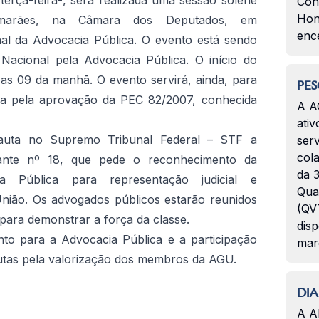
terça-feira-, será realizada uma sessão solene
Con
Hon
imarães, na Câmara dos Deputados, em
enc
l da Advocacia Pública. O evento está sendo
Nacional pela Advocacia Pública. O início do
as 09 da manhã. O evento servirá, ainda, para
PES
a pela aprovação da PEC 82/2007, conhecida
A A
ativ
pauta no Supremo Tribunal Federal – STF a
serv
col
ante nº 18, que pede o reconhecimento da
da 3
ia Pública para representação judicial e
Qua
União. Os advogados públicos estarão reunidos
(QVT
 para demonstrar a força da classe.
disp
to para a Advocacia Pública e a participação
mar
lutas pela valorização dos membros da AGU.
DIA
A A