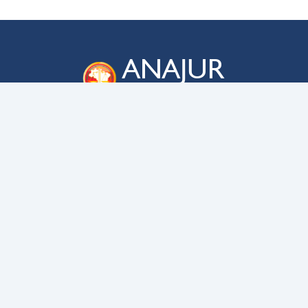
ANAJUR
Associação Nacional dos Membros das
Carreiras da Advocacia-Geral da União
ENDEREÇO
SAUS QD. 03 – lote 02 – bloco C
Edifício Business Point, sala 705
CEP
70070-934
–
Brasília – DF
CONTATO
anajur@anajur.org.br
(61) 3322-9054