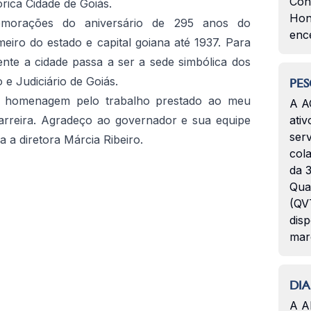
Con
tórica Cidade de Goiás.
Hon
emorações do aniversário de 295 anos do
enc
meiro do estado e capital goiana até 1937. Para
mente a cidade passa a ser a sede simbólica dos
 e Judiciário de Goiás.
PES
 homenagem pelo trabalho prestado ao meu
A A
arreira. Agradeço ao governador e sua equipe
ativ
serv
 a diretora Márcia Ribeiro.
col
da 3
Qua
(QVT
disp
mar
DIA
A A