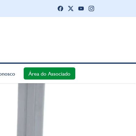
onosco
Área do Associado