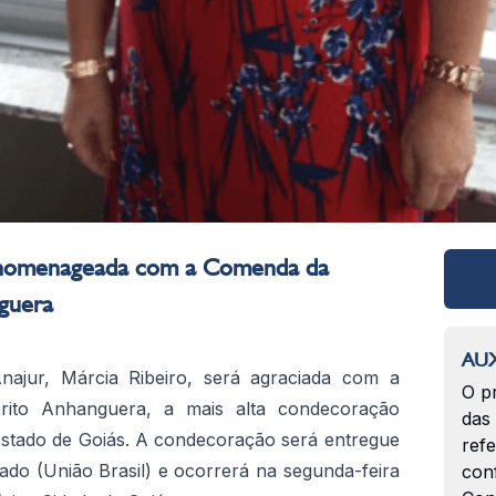
á homenageada com a Comenda da
guera
AUX
najur, Márcia Ribeiro, será agraciada com a
O p
to Anhanguera, a mais alta condecoração
das
stado de Goiás. A condecoração será entregue
ref
do (União Brasil) e ocorrerá na segunda-feira
con