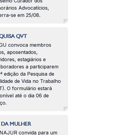
selho Curador dos
orários Advocatícios,
erra-se em 25/08.
QUISA QVT
GU convoca membros
os, aposentados,
idores, estagiários e
aboradores a participarem
ª edição da Pesquisa de
lidade de Vida no Trabalho
). O formulário estará
onível até o dia 06 de
ço.
 DA MULHER
NAJUR convida para um