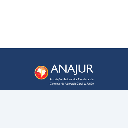
ANAJUR
Associação Nacional dos Membros das
Carreiras da Advocacia-Geral da União
ENDEREÇO
SAUS QD. 03 – lote 02 – bloco C
Edifício Business Point, sala 705