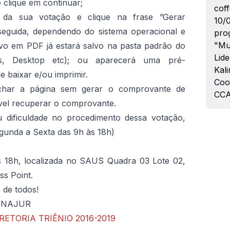
 clique em continuar;
coff
 da sua votação e clique na frase ”Gerar
10/
guida, dependendo do sistema operacional e
pro
"Mu
ivo em PDF já estará salvo na pasta padrão do
Lide
s, Desktop etc); ou aparecerá uma pré-
Kali
 baixar e/ou imprimir.
Coo
fechar a página sem gerar o comprovante de
CCA
vel recuperar o comprovante.
 dificuldade no procedimento dessa votação,
gunda a Sexta das 9h às 18h)
s 18h, localizada no SAUS Quadra 03 Lote 02,
ss Point.
 de todos!
ANAJUR
ETORIA TRIÊNIO 2016-2019