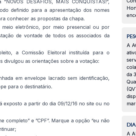
Con
pa “NOVOS DESAFIOS, MAIS CONQUISTAS!”,
Hon
ríodo definido para a apresentação dos nomes
enc
ra conhecer as propostas da chapa.
r meio eletrônico, por meio presencial ou por
estação de vontade de todos os associados da
PES
A A
eito, a Comissão Eleitoral instituída para o
ativ
serv
 divulgou as orientações sobre a votação:
col
da 3
nhada em envelope lacrado sem identificação,
Qua
e para o destinatário.
(QVT
disp
á exposto a partir do dia 09/12/16 no site ou no
mar
me completo” e ”CPF”. Marque a opção “eu não
DIA
tinuar;
A A