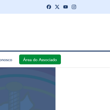
onosco
Área do Associado