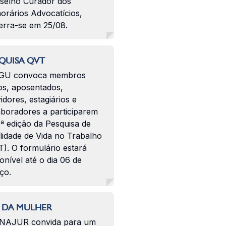
selho Curador dos
orários Advocatícios,
erra-se em 25/08.
QUISA QVT
GU convoca membros
os, aposentados,
idores, estagiários e
aboradores a participarem
ª edição da Pesquisa de
lidade de Vida no Trabalho
). O formulário estará
onível até o dia 06 de
ço.
 DA MULHER
NAJUR convida para um