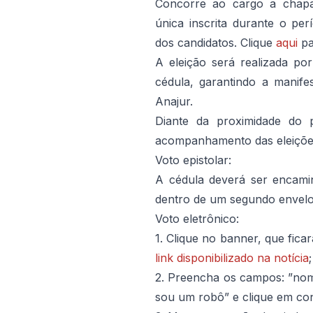
Concorre ao cargo a cha
única inscrita durante o pe
dos candidatos. Clique
aqui
pa
A eleição será realizada po
cédula, garantindo a manif
Anajur.
Diante da proximidade do pl
acompanhamento das eleições
Voto epistolar:
A cédula deverá ser encami
dentro de um segundo envelop
Voto eletrônico:
1. Clique no banner, que ficar
link disponibilizado na notícia
;
2. Preencha os campos: ”no
sou um robô” e clique em con