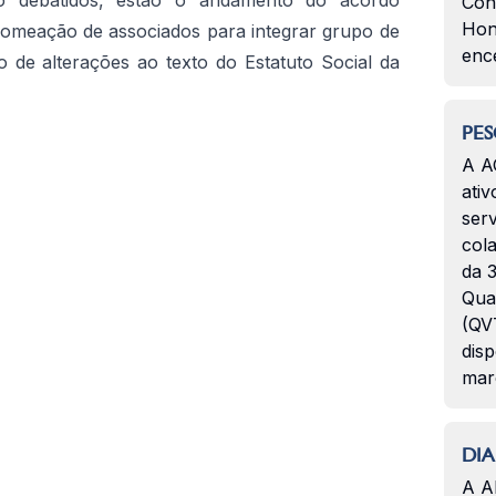
o debatidos, estão o andamento do acordo
Con
Hon
omeação de associados para integrar grupo de
enc
 de alterações ao texto do Estatuto Social da
PES
A A
ativ
serv
col
da 3
Qua
(QVT
disp
mar
DIA
A A