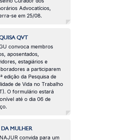
selho Curador dos
orários Advocatícios,
erra-se em 25/08.
QUISA QVT
GU convoca membros
os, aposentados,
idores, estagiários e
aboradores a participarem
ª edição da Pesquisa de
lidade de Vida no Trabalho
). O formulário estará
onível até o dia 06 de
ço.
 DA MULHER
NAJUR convida para um