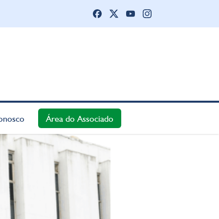
onosco
Área do Associado