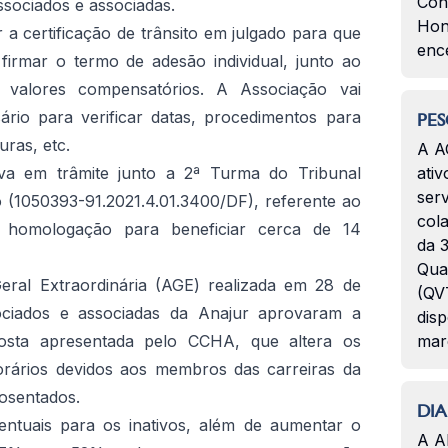
Con
sociados e associadas.
Hon
 a certificação de trânsito em julgado para que
enc
m firmar o termo de adesão individual, junto ao
valores compensatórios. A Associação vai
ário para verificar datas, procedimentos para
PES
ras, etc.
A A
va em trâmite junto a 2ª Turma do Tribunal
ativ
serv
o (1050393-91.2021.4.01.3400/DF), referente ao
col
homologação para beneficiar cerca de 14
da 3
Qua
eral Extraordinária (AGE) realizada em 28 de
(QVT
ciados e associadas da Anajur aprovaram a
disp
osta apresentada pelo CCHA, que altera os
mar
norários devidos aos membros das carreiras da
osentados.
DIA
ntuais para os inativos, além de aumentar o
A A