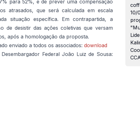
 37% para 52%, e de prever uma compensação
coff
aos atrasados, que será calculada em escala
10/
da situação específica. Em contrapartida, a
pro
"Mu
o de desistir das ações coletivas que versam
Lide
ios, após a homologação da proposta.
Kali
ado enviado a todos os associados:
download
Coo
do Desembargador Federal João Luiz de Sousa:
CCA