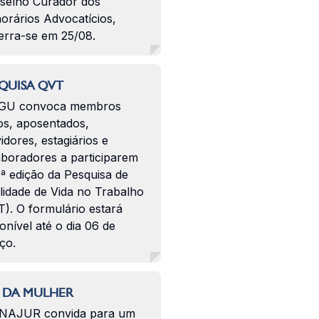
selho Curador dos
orários Advocatícios,
erra-se em 25/08.
QUISA QVT
GU convoca membros
os, aposentados,
idores, estagiários e
aboradores a participarem
ª edição da Pesquisa de
lidade de Vida no Trabalho
). O formulário estará
onível até o dia 06 de
ço.
 DA MULHER
NAJUR convida para um