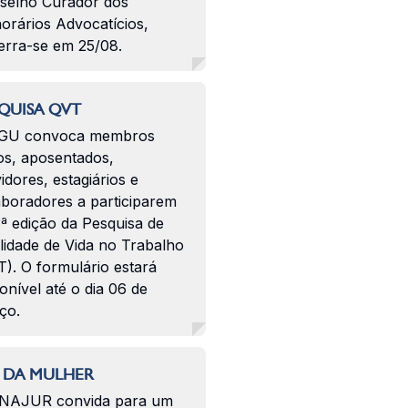
selho Curador dos
orários Advocatícios,
erra-se em 25/08.
QUISA QVT
GU convoca membros
os, aposentados,
idores, estagiários e
aboradores a participarem
ª edição da Pesquisa de
lidade de Vida no Trabalho
). O formulário estará
onível até o dia 06 de
ço.
 DA MULHER
NAJUR convida para um