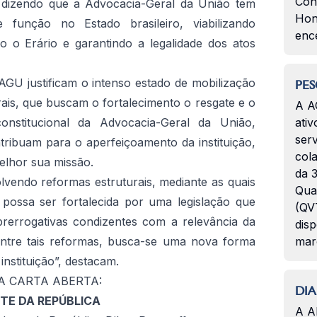
Con
 dizendo que a Advocacia-Geral da União tem
Hon
 função no Estado brasileiro, viabilizando
enc
do o Erário e garantindo a legalidade dos atos
GU justificam o intenso estado de mobilização
PES
ais, que buscam o fortalecimento o resgate e o
A A
onstitucional da Advocacia-Geral da União,
ativ
serv
ibuam para o aperfeiçoamento da instituição,
col
elhor sua missão.
da 3
vendo reformas estruturais, mediante as quais
Qua
possa ser fortalecida por uma legislação que
(QVT
rerrogativas condizentes com a relevância da
disp
tre tais reformas, busca-se uma nova forma
mar
 instituição”, destacam.
A CARTA ABERTA:
DIA
TE DA REPÚBLICA
A A