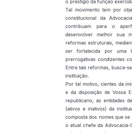
o prestígio da função exerci
Tal movimento tem por obje
constitucional da Advocac
contribuam para o aperfe
desenvolver melhor sua m
reformas estruturais, media
ser fortalecida por uma 
prerrogativas condizentes 
Entre tais reformas, busca-s
instituição.
Por tal motivo, cientes da i
e da disposição de Vossa E
republicano, as entidades 
(ativos e inativos) da insti
composta dos nomes que se en
o atual chefe da Advocacia-