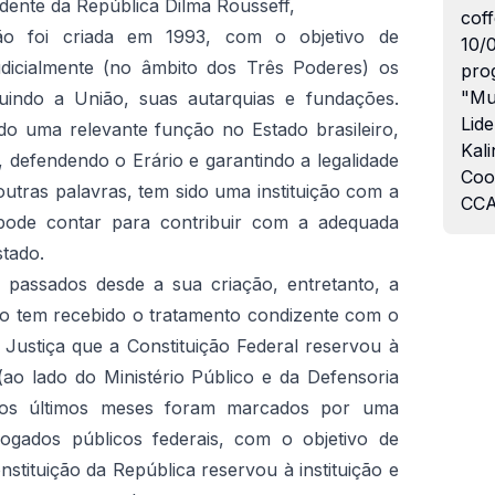
dente da República Dilma Rousseff,
coff
ão foi criada em 1993, com o objetivo de
10/
judicialmente (no âmbito dos Três Poderes) os
pro
"Mu
cluindo a União, suas autarquias e fundações.
Lide
do uma relevante função no Estado brasileiro,
Kali
s, defendendo o Erário e garantindo a legalidade
Coo
outras palavras, tem sido uma instituição com a
CCA
a pode contar para contribuir com a adequada
stado.
 passados desde a sua criação, entretanto, a
o tem recebido o tratamento condizente com o
 Justiça que a Constituição Federal reservou à
(ao lado do Ministério Público e da Defensoria
l os últimos meses foram marcados por uma
vogados públicos federais, com o objetivo de
stituição da República reservou à instituição e