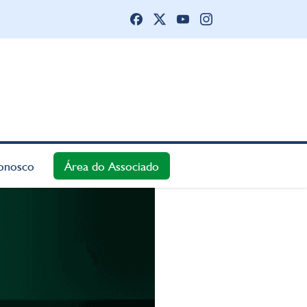
onosco
Área do Associado