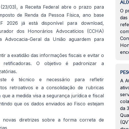
AUX
 (23/03), a Receita Federal abre o prazo para
O p
mposto de Renda da Pessoa Física, ano base
das
 2026 já está disponível para download,
ref
rador dos Honorários Advocatícios (CCHA)
con
Con
a Advocacia-Geral da União aguardem para
Hon
enc
tir a exatidão das informações fiscais e evitar o
 retificadoras. O objetivo é padronizar a
zatórias.
PES
e é técnico e necessário para refletir
A A
s retroativos e a consolidação de rubricas
ativ
serv
que a medida visa a segurança jurídica e fiscal
col
tindo que os dados enviados ao Fisco estejam
da 3
Qua
 novas diretrizes sobre a forma correta de
(QVT
ias.