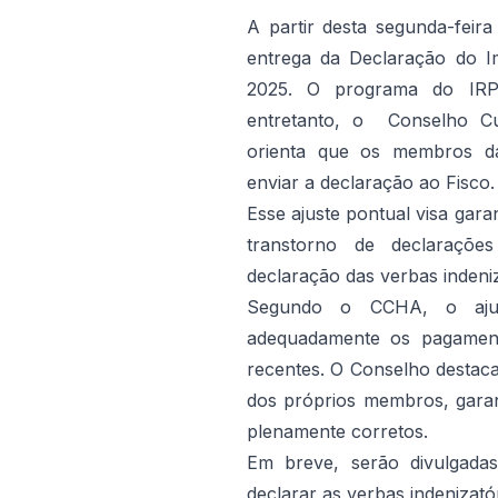
A partir desta segunda-feira
entrega da Declaração do I
2025. O programa do IRPF
entretanto, o Conselho Cu
orienta que os membros d
enviar a declaração ao Fisco.
Esse ajuste pontual visa garan
transtorno de declarações
declaração das verbas indeni
Segundo o CCHA, o ajust
adequadamente os pagamento
recentes. O Conselho destaca 
dos próprios membros, garan
plenamente corretos.
Em breve, serão divulgadas
declarar as verbas indenizatór