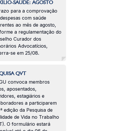
ÍLIO-SAÚDE: AGOSTO
razo para a comprovação
 despesas com saúde
erentes ao mês de agosto,
forme a regulamentação do
selho Curador dos
orários Advocatícios,
erra-se em 25/08.
QUISA QVT
GU convoca membros
os, aposentados,
idores, estagiários e
aboradores a participarem
ª edição da Pesquisa de
lidade de Vida no Trabalho
). O formulário estará