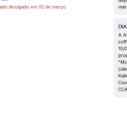
disp
cado divulgado em 02 de março.
mar
DIA
A A
coff
10/
pro
"Mu
Lide
Kali
Coo
CCA