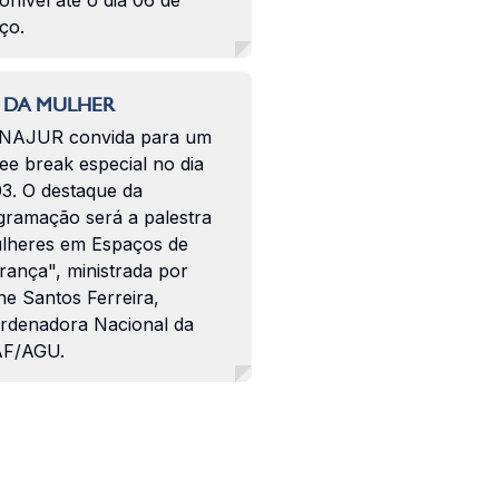
onível até o dia 06 de
ço.
 DA MULHER
NAJUR convida para um
ee break especial no dia
03. O destaque da
gramação será a palestra
lheres em Espaços de
rança", ministrada por
ne Santos Ferreira,
rdenadora Nacional da
F/AGU.