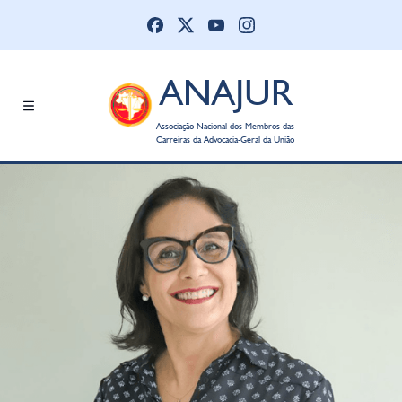
ANAJUR
Associação Nacional dos Membros das
Carreiras da Advocacia-Geral da União