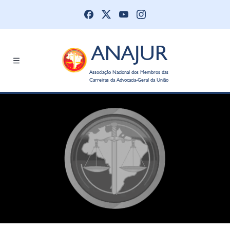
ANAJUR
Associação Nacional dos Membros das
Carreiras da Advocacia-Geral da União