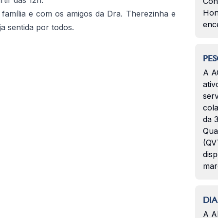
rtir das 12h.
Con
Hon
 família e com os amigos da Dra. Therezinha e
enc
ja sentida por todos.
PES
A A
ativ
serv
col
da 3
Qua
(QVT
disp
mar
DIA
A A