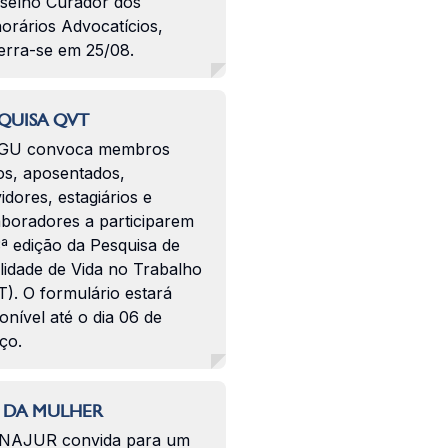
selho Curador dos
orários Advocatícios,
erra-se em 25/08.
QUISA QVT
GU convoca membros
os, aposentados,
idores, estagiários e
aboradores a participarem
ª edição da Pesquisa de
lidade de Vida no Trabalho
). O formulário estará
onível até o dia 06 de
ço.
 DA MULHER
NAJUR convida para um