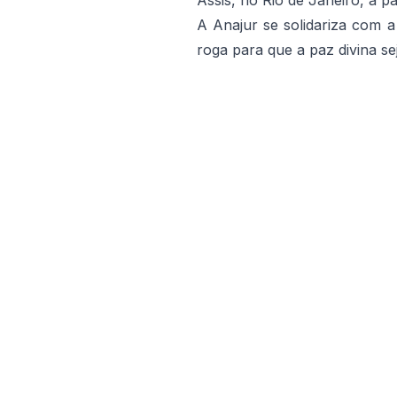
Assis, no Rio de Janeiro, a pa
A Anajur se solidariza com a
roga para que a paz divina se