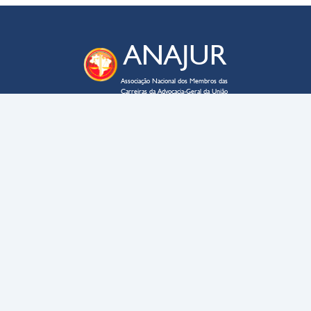
ANAJUR
Associação Nacional dos Membros das
Carreiras da Advocacia-Geral da União
ENDEREÇO
SAUS QD. 03 – lote 02 – bloco C
Edifício Business Point, sala 705
CEP
70070-934
–
Brasília – DF
CONTATO
anajur@anajur.org.br
(61) 3322-9054