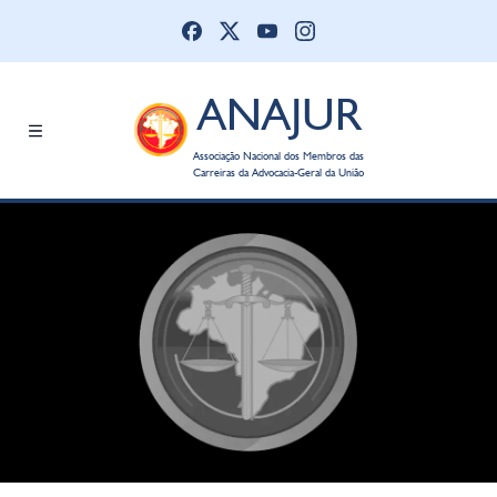
ANAJUR
Associação Nacional dos Membros das
Carreiras da Advocacia-Geral da União