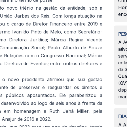
inaram o termo de posse.
Con
Hon
do novo triênio na gestão da entidade, sob a
enc
 União Jarbas dos Reis.
Com longa atuação na
pou o cargo de Diretor Financeiro entre 2019 e
rmo Ivanildo Pinto de Melo, como Secretário-
PES
mo Diretora Jurídica;
Márcia Regina Vicente
A A
 Comunicação Social;
Paulo Alberto de Souza
ativ
de Relações com o Congresso Nacional;
Márcia
serv
col
o Diretora de Eventos;
entre outros diretores e
da 3
Qua
 o novo presidente afirmou que sua gestão
(QVT
gente de preservar e resguardar os direitos e
disp
os públicos aposentados.
Ele parabenizou a
mar
 desenvolvido ao logo de seis anos à frente da
ca em homenagem a Ruth Jehá Miller, pela
DIA
 Anajur de 2016 a 2022.
A A