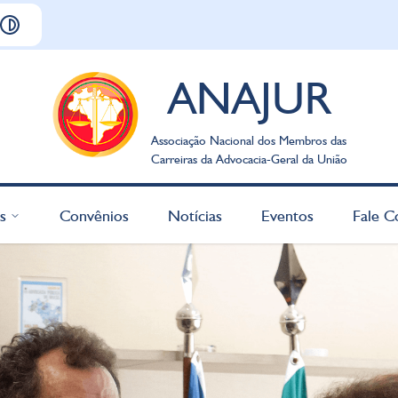
ANAJUR
Associação Nacional dos Membros das
Carreiras da Advocacia-Geral da União
s
Convênios
Notícias
Eventos
Fale C