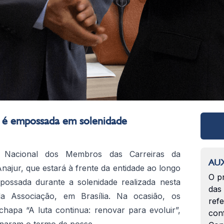
r é empossada em solenidade
o Nacional dos Membros das Carreiras da
AUX
najur, que estará à frente da entidade ao longo
O p
mpossada durante a solenidade realizada nesta
das
da Associação, em Brasília.
Na ocasião, os
ref
 chapa “A luta continua: renovar para evoluir”,
con