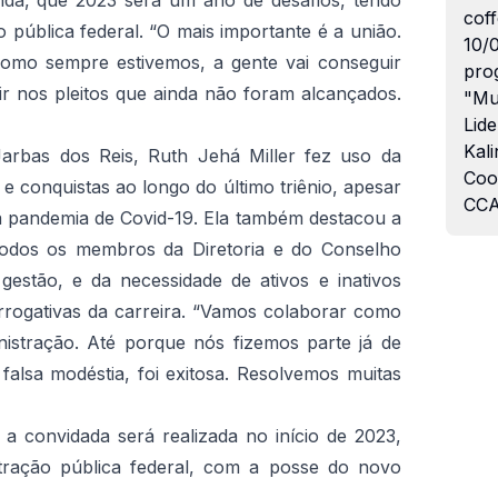
nda, que 2023 será um ano de desafios, tendo
coff
 pública federal.
“O mais importante é a união.
10/
como sempre estivemos, a gente vai conseguir
pro
uir nos pleitos que ainda não foram alcançados.
"Mu
Lide
Kali
Jarbas dos Reis, Ruth Jehá Miller fez uso da
Coo
 e conquistas ao longo do último triênio, apesar
CCA
la pandemia de Covid-19.
Ela também destacou a
todos os membros da Diretoria e do Conselho
gestão, e da necessidade de ativos e inativos
rrogativas da carreira.
“Vamos colaborar como
nistração.
Até porque nós fizemos parte já de
alsa modéstia, foi exitosa.
Resolvemos muitas
a convidada será realizada no início de 2023,
ração pública federal, com a posse do novo