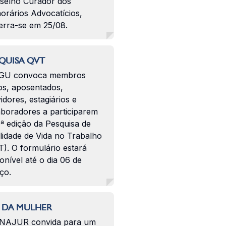
selho Curador dos
orários Advocatícios,
erra-se em 25/08.
QUISA QVT
GU convoca membros
os, aposentados,
idores, estagiários e
aboradores a participarem
ª edição da Pesquisa de
lidade de Vida no Trabalho
). O formulário estará
onível até o dia 06 de
ço.
 DA MULHER
NAJUR convida para um