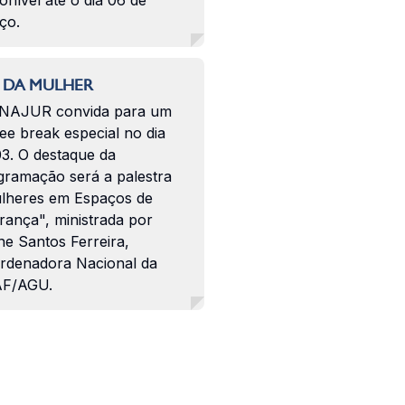
onível até o dia 06 de
ço.
 DA MULHER
NAJUR convida para um
ee break especial no dia
03. O destaque da
gramação será a palestra
lheres em Espaços de
rança", ministrada por
ne Santos Ferreira,
rdenadora Nacional da
F/AGU.