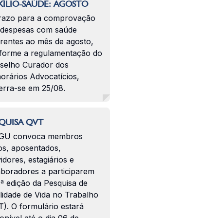
ÍLIO-SAÚDE: AGOSTO
razo para a comprovação
 despesas com saúde
erentes ao mês de agosto,
forme a regulamentação do
selho Curador dos
orários Advocatícios,
erra-se em 25/08.
QUISA QVT
GU convoca membros
os, aposentados,
idores, estagiários e
aboradores a participarem
ª edição da Pesquisa de
lidade de Vida no Trabalho
). O formulário estará