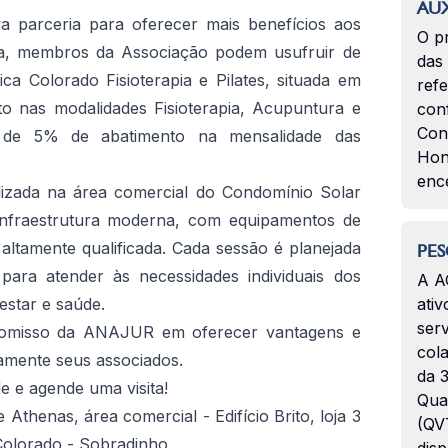
AUX
parceria para oferecer mais benefícios aos
O p
ora, membros da Associação podem usufruir de
das
ica Colorado Fisioterapia e Pilates, situada em
ref
to nas modalidades Fisioterapia, Acupuntura e
con
Con
m de 5% de abatimento na mensalidade das
Hon
enc
alizada na área comercial do Condomínio Solar
nfraestrutura moderna, com equipamentos de
altamente qualificada. Cada sessão é planejada
PES
para atender às necessidades individuais dos
A A
star e saúde.
ativ
serv
romisso da ANAJUR em oferecer vantagens e
col
tamente seus associados.
da 3
e e agende uma visita!
Qua
Athenas, área comercial - Edifício Brito, loja 3
(QVT
 Colorado - Sobradinho.