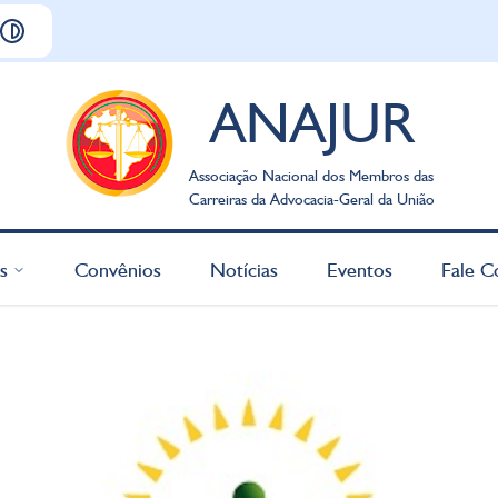
ANAJUR
Associação Nacional dos Membros das
Carreiras da Advocacia-Geral da União
s
Convênios
Notícias
Eventos
Fale C