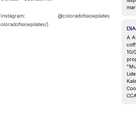
disp
mar
 @coloradofisioepilates
loradofisioepilates/)
DIA
A A
coff
10/
pro
"Mu
Lide
Kali
Coo
CCA