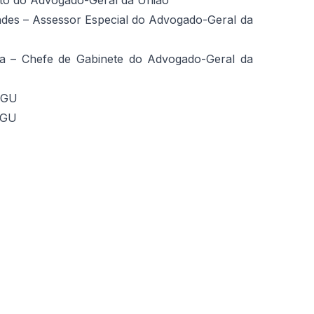
nto do Advogado-Geral da União
endes – Assessor Especial do Advogado-Geral da
ira – Chefe de Gabinete do Advogado-Geral da
AGU
AGU