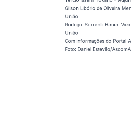
Tércio Issami Tokano – Adju
Gilson Libório de Oliveira M
União
Rodrigo Sorrenti Hauer Vie
União
Com informações do Portal 
Foto: Daniel Estevão/Ascom