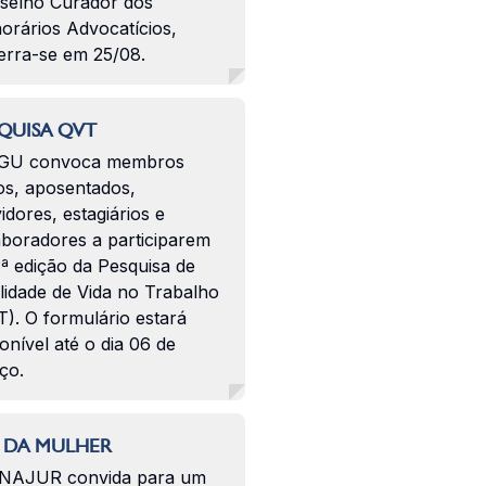
selho Curador dos
orários Advocatícios,
erra-se em 25/08.
QUISA QVT
GU convoca membros
os, aposentados,
idores, estagiários e
aboradores a participarem
ª edição da Pesquisa de
lidade de Vida no Trabalho
). O formulário estará
onível até o dia 06 de
ço.
 DA MULHER
NAJUR convida para um