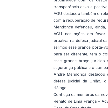
proximidade com os gestore
transparência ativa e passiv
AGU destacou também o rele
com a recuperação de recurs
Mendonça defendeu, ainda, 
AGU nas ações em favor d
proativa na defesa judicial 
sermos esse grande porta-vo
para ser diferente, tem o c
esse grande braço jurídic
segurança pública e o combat
André Mendonça destacou q
defesa judicial da União, 
diálogo.
Conheça os membros da nova
Renato de Lima França – Adv