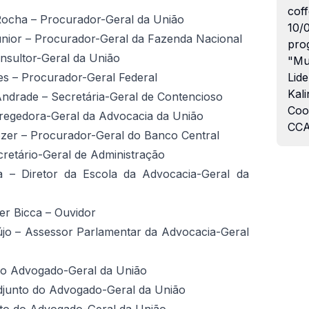
coff
 Rocha – Procurador-Geral da União
10/
únior – Procurador-Geral da Fazenda Nacional
pro
onsultor-Geral da União
"Mu
es – Procurador-Geral Federal
Lide
Kali
Andrade – Secretária-Geral de Contencioso
Coo
rregedora-Geral da Advocacia da União
CCA
Cozer – Procurador-Geral do Banco Central
retário-Geral de Administração
 – Diretor da Escola da Advocacia-Geral da
er Bicca – Ouvidor
újo – Assessor Parlamentar da Advocacia-Geral
 do Advogado-Geral da União
djunto do Advogado-Geral da União