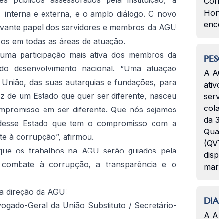
s públicos assessorados pela instituição, a
Con
Hon
a, interna e externa, e o amplo diálogo. O novo
enc
vante papel dos servidores e membros da AGU
os em todas as áreas de atuação.
uma participação mais ativa dos membros da
PES
o desenvolvimento nacional. “Uma atuação
A A
da União, das suas autarquias e fundações, para
ativ
z de um Estado que quer ser diferente, nasceu
serv
col
ompromisso em ser diferente. Que nós sejamos
da 3
o desse Estado que tem o compromisso com a
Qua
e à corrupção”, afirmou.
(QVT
ue os trabalhos na AGU serão guiados pela
disp
o combate à corrupção, a transparência e o
mar
 direção da AGU:
DIA
ogado-Geral da União Substituto / Secretário-
A A