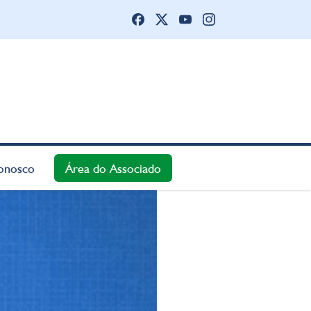
onosco
Área do Associado