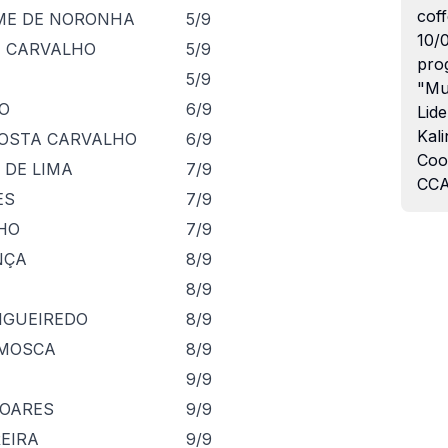
coff
ME DE NORONHA
5/9
10/
E CARVALHO
5/9
pro
5/9
"Mu
NO
6/9
Lide
Kali
COSTA CARVALHO
6/9
Coo
 DE LIMA
7/9
CCA
ES
7/9
LHO
7/9
NÇA
8/9
8/9
IGUEIREDO
8/9
 MOSCA
8/9
9/9
SOARES
9/9
EIRA
9/9