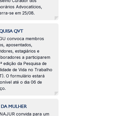
selho Curador dos
orários Advocatícios,
erra-se em 25/08.
QUISA QVT
GU convoca membros
os, aposentados,
idores, estagiários e
aboradores a participarem
ª edição da Pesquisa de
lidade de Vida no Trabalho
). O formulário estará
onível até o dia 06 de
ço.
 DA MULHER
NAJUR convida para um