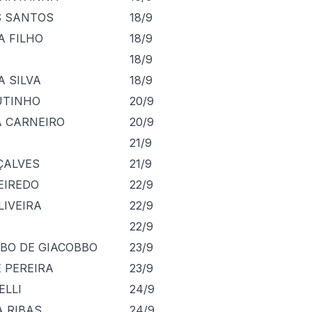
S SANTOS
18/9
A FILHO
18/9
18/9
 SILVA
18/9
UTINHO
20/9
A CARNEIRO
20/9
21/9
ÇALVES
21/9
EIREDO
22/9
IVEIRA
22/9
22/9
BBO DE GIACOBBO
23/9
 PEREIRA
23/9
ELLI
24/9
A RIBAS
24/9