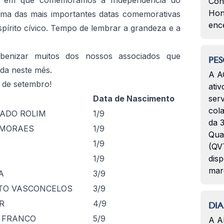
 em que comemoramos a Independência do
Con
Hon
uma das mais importantes datas comemorativas
enc
írito cívico. Tempo de lembrar a grandeza e a
enizar muitos dos nossos associados que
PES
da neste mês.
A A
 de setembro!
ativ
Data de Nascimento
serv
col
ADO ROLIM
1/9
da 3
 MORAES
1/9
Qua
1/9
(QVT
1/9
disp
mar
A
3/9
TO VASCONCELOS
3/9
R
4/9
DIA
A FRANCO
5/9
A A