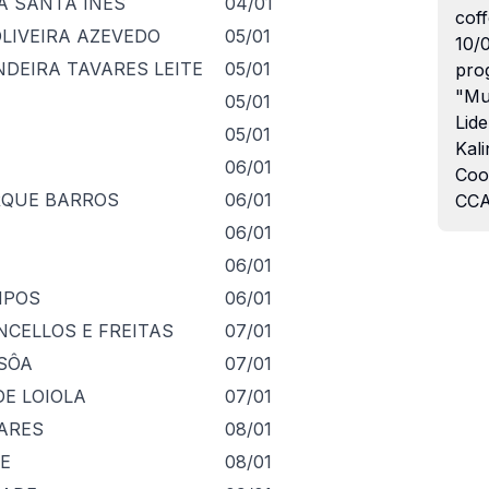
A SANTA INÊS
04/01
coff
LIVEIRA AZEVEDO
05/01
10/
DEIRA TAVARES LEITE
05/01
pro
"Mu
05/01
Lide
05/01
Kali
06/01
Coo
RQUE BARROS
06/01
CCA
06/01
06/01
MPOS
06/01
CELLOS E FREITAS
07/01
SÔA
07/01
DE LOIOLA
07/01
OARES
08/01
E
08/01