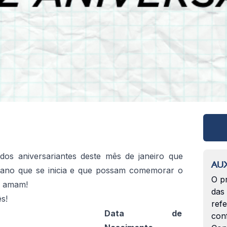
dos aniversariantes deste mês de janeiro que
AUX
 ano que se inicia e que possam comemorar o
O p
s amam!
das
s!
ref
Data de
con