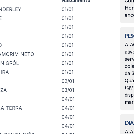
Nascimento
Con
Hon
NDERLEY
01/01
enc
E
01/01
01/01
PES
01/01
A A
O
01/01
ativ
 AMORIM NETO
01/01
serv
AN GRÓL
01/01
col
EIRA
01/01
da 3
Qua
02/01
(QVT
UZA
03/01
disp
04/01
mar
RA TERRA
04/01
04/01
DIA
04/01
A A