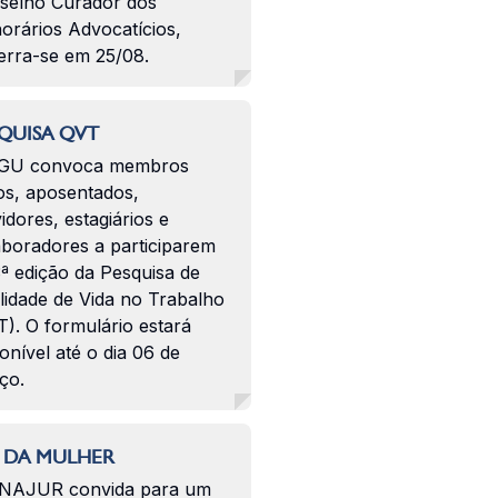
selho Curador dos
orários Advocatícios,
erra-se em 25/08.
QUISA QVT
GU convoca membros
os, aposentados,
idores, estagiários e
aboradores a participarem
ª edição da Pesquisa de
lidade de Vida no Trabalho
). O formulário estará
onível até o dia 06 de
ço.
 DA MULHER
NAJUR convida para um