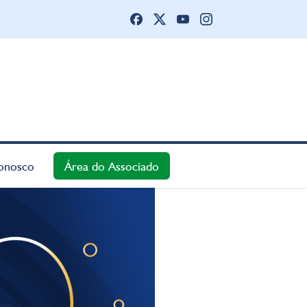
onosco
Área do Associado