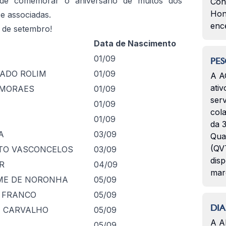
de comemorar o aniversário de muitos dos
Con
Hon
e associadas.
enc
 de setembro!
Data de Nascimento
01/09
PES
ADO ROLIM
01/09
A A
ativ
 MORAES
01/09
serv
01/09
col
01/09
da 3
A
03/09
Qua
(QVT
TO VASCONCELOS
03/09
disp
R
04/09
mar
ME DE NORONHA
05/09
A FRANCO
05/09
DIA
E CARVALHO
05/09
A A
05/09