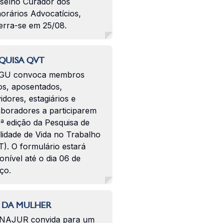
selho Curador dos
orários Advocatícios,
erra-se em 25/08.
QUISA QVT
GU convoca membros
os, aposentados,
idores, estagiários e
aboradores a participarem
ª edição da Pesquisa de
lidade de Vida no Trabalho
). O formulário estará
onível até o dia 06 de
ço.
 DA MULHER
NAJUR convida para um