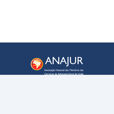
ANAJUR
Associação Nacional dos Membros das
Carreiras da Advocacia-Geral da União
ENDEREÇO
SAUS QD. 03 – lote 02 – bloco C
Edifício Business Point, sala 705