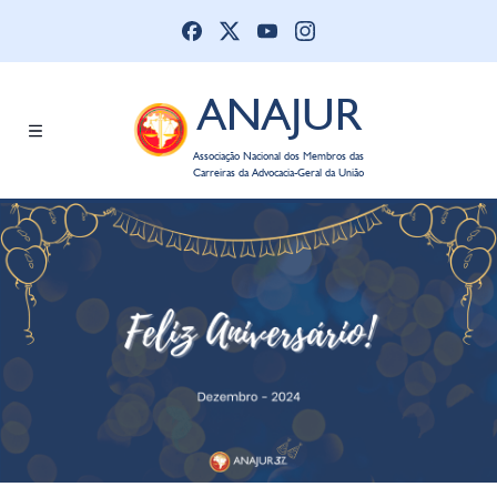
ANAJUR
Associação Nacional dos Membros das
Carreiras da Advocacia-Geral da União