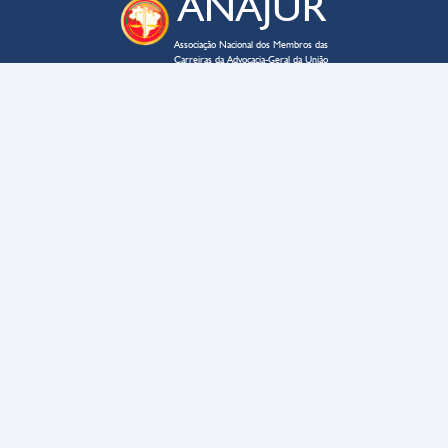
ANAJUR
Associação Nacional dos Membros das
Carreiras da Advocacia-Geral da União
ENDEREÇO
SAUS QD. 03 – lote 02 – bloco C
Edifício Business Point, sala 705
CEP
70070-934
–
Brasília – DF
CONTATO
anajur@anajur.org.br
(61) 3322-9054
HORÁRIO DE FUNCIONAMENTO
9h às 17h