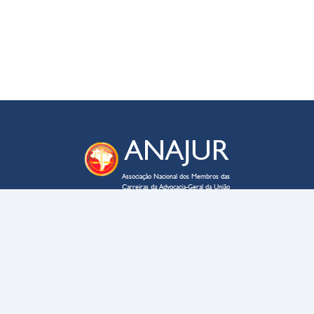
ANAJUR
Associação Nacional dos Membros das
Carreiras da Advocacia-Geral da União
ENDEREÇO
SAUS QD. 03 – lote 02 – bloco C
Edifício Business Point, sala 705
CEP
70070-934
–
Brasília – DF